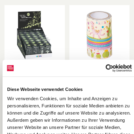
Présentoir
Rubans adhésifs
Rubans adhésifs
déco « Lama » |
déco Glow in the
bigarré
Diese Webseite verwendet Cookies
Heyda
Heyda
dark | jaune
Wir verwenden Cookies, um Inhalte und Anzeigen zu
luminescent/noir
personalisieren, Funktionen für soziale Medien anbieten zu
können und die Zugriffe auf unsere Website zu analysieren.
Außerdem geben wir Informationen zu Ihrer Verwendung
unserer Website an unsere Partner für soziale Medien,