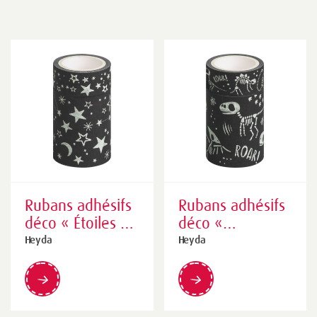
Rubans adhésifs
Rubans adhésifs
déco « Étoiles »
déco «
Glow in the dark
Squelettes de
Heyda
Heyda
| jaune
dinosaures »
luminescent/noir
Glow in the dark
| jaune
luminescent/noir