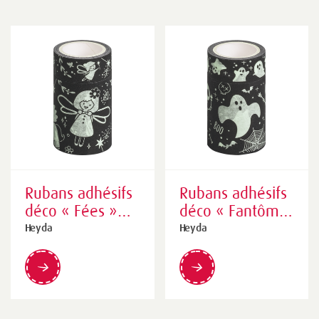
Rubans adhésifs
Rubans adhésifs
déco « Fées »
déco « Fantômes
Glow in the dark
» Glow in the
Heyda
Heyda
| jaune
dark | jaune
luminescent/noir
luminescent/noir