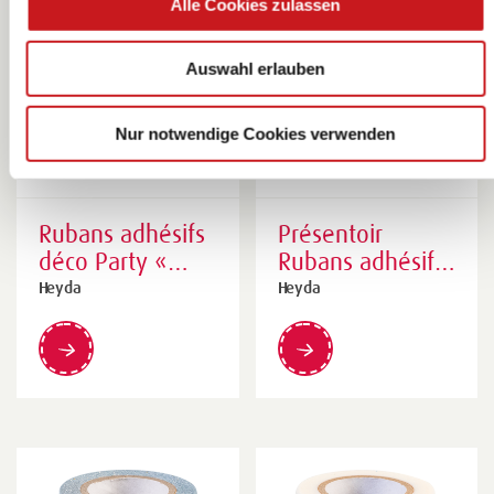
Alle Cookies zulassen
Auswahl erlauben
Nur notwendige Cookies verwenden
Rubans adhésifs
Présentoir
déco Party «
Rubans adhésifs
Guirlande » |
déco « Textures
Heyda
Heyda
bigarré
naturelles » |
coloré