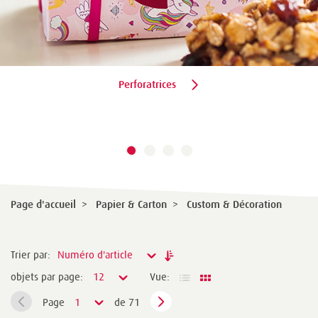
Perforatrices
Page d'accueil
>
Papier & Carton
>
Custom & Décoration
Trier par:
Numéro d'article
objets par page:
12
Vue:
Page
1
de 71