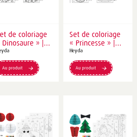
et de coloriage
Set de coloriage
 Dinosaure » |
« Princesse » |
150×180 mm
150×180 mm
eyda
Heyda
Au produit
Au produit