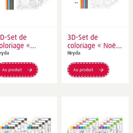
D-Set de
3D-Set de
oloriage «
coloriage « Noël
nimaux d'hiver
» | 195×210 mm
eyda
Heyda
 | 195×210 mm
Au produit
Au produit