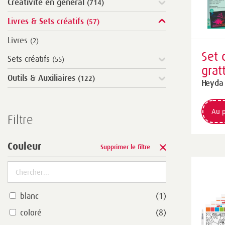
Créativité en général
(714)
Livres & Sets créatifs
(57)
Livres
(2)
Set 
Sets créatifs
(55)
grat
Outils & Auxiliaires
(122)
mm, 
Heyda
Au p
Filtre
Couleur
Supprimer le filtre
blanc
(1)
coloré
(8)