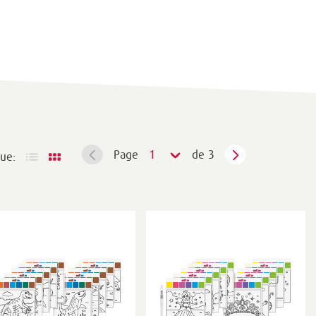
Page
1
de 3
ue: