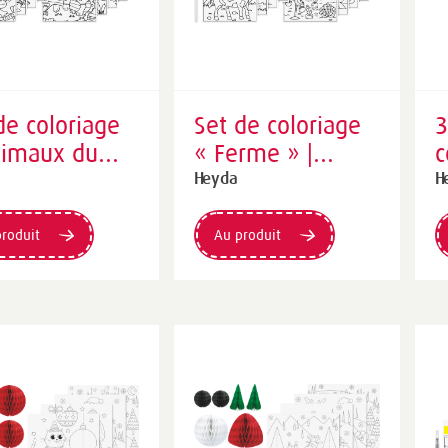
de coloriage
Set de coloriage
3
nimaux du
« Ferme » |
c
» | 150×180
150×180 mm
A
Heyda
H
»
roduit
Au produit