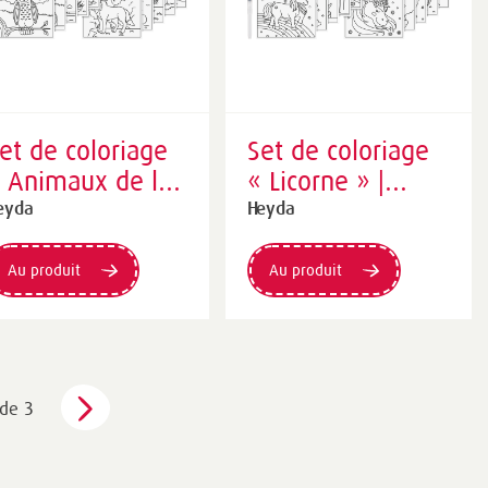
et de coloriage
Set de coloriage
 Animaux de la
« Licorne » |
orêt » | 150×180
150×180 mm
eyda
Heyda
mm
Au produit
Au produit
de 3