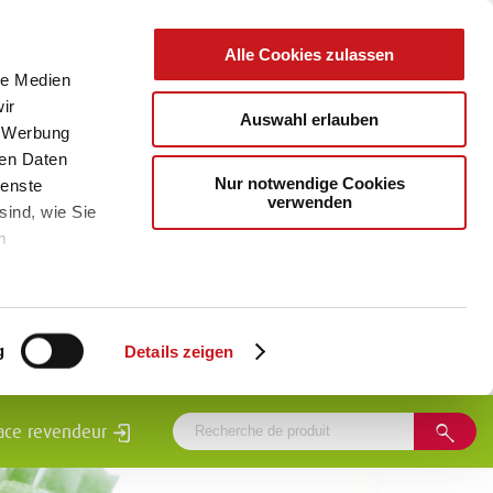
Alle Cookies zulassen
le Medien
ir
Auswahl erlauben
, Werbung
ren Daten
Nur notwendige Cookies
ienste
verwenden
sind, wie Sie
m
g
Details zeigen
ace revendeur