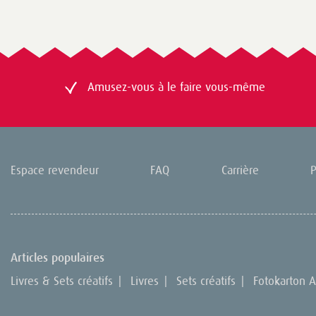
Amusez-vous à le faire vous-même
Espace revendeur
FAQ
Carrière
P
Articles populaires
Livres & Sets créatifs
|
Livres
|
Sets créatifs
|
Fotokarton A