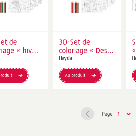
et de
3D-Set de
S
riage « hiver
coloriage « Des
«
 195×210 mm
amis amusants »
f
Heyda
H
| 195×210 mm
roduit
Au produit
Page
1