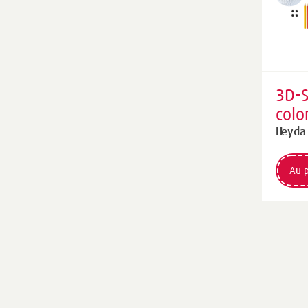
3D-S
colo
» |
Heyda
Au p