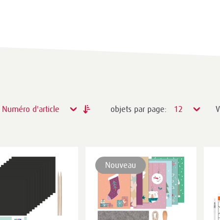
Numéro d'article
objets par page:
12
V
Nouveau