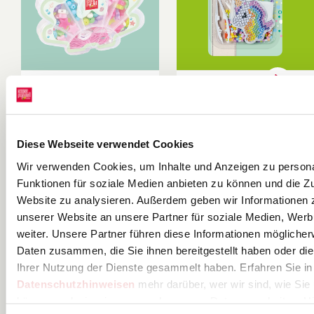
Set pour bijoux
Set créatif «
« Seashell » |
Licorne » Perles
130×120×25
à repasser |
KNORR prandell
KNORR prandell
mm,
150×220×20
Diese Webseite verwendet Cookies
multicolore,
mm, coloré
Wir verwenden Cookies, um Inhalte und Anzeigen zu persona
pastel, 40 g
Funktionen für soziale Medien anbieten zu können und die Zu
Website zu analysieren. Außerdem geben wir Informationen 
unserer Website an unsere Partner für soziale Medien, Wer
weiter. Unsere Partner führen diese Informationen möglicher
Daten zusammen, die Sie ihnen bereitgestellt haben oder di
Ihrer Nutzung der Dienste gesammelt haben. Erfahren Sie in
Afficher tous les produits
Datenschutzhinweisen
mehr darüber, wer wir sind, wie Sie
können und wie wir personenbezogene Daten verarbeiten. Hi