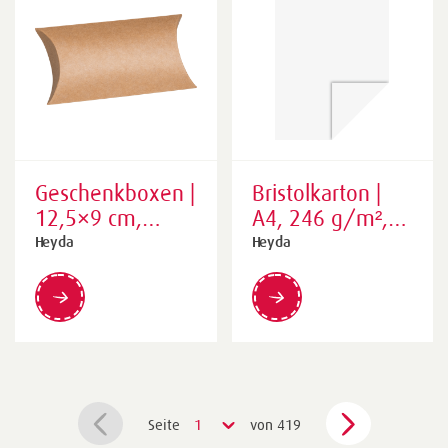
Geschenkboxen |
Bristolkarton |
12,5×9 cm,
A4, 246 g/m²,
natur, 6 Stück
weiß
Heyda
Heyda
Seite
1
von 419