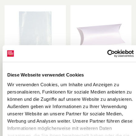
Diese Webseite verwendet Cookies
Karten-
Geschenkboxen |
Sichthüllen |
10,5×7 cm,
Wir verwenden Cookies, um Inhalte und Anzeigen zu
135×200 mm,
weiß, 6 Stück
Heyda
Heyda
personalisieren, Funktionen für soziale Medien anbieten zu
transparent
können und die Zugriffe auf unsere Website zu analysieren.
Außerdem geben wir Informationen zu Ihrer Verwendung
unserer Website an unsere Partner für soziale Medien,
Werbung und Analysen weiter. Unsere Partner führen diese
Informationen möglicherweise mit weiteren Daten
zusammen, die Sie ihnen bereitgestellt haben oder die sie