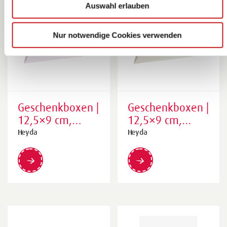
Auswahl erlauben
Nur notwendige Cookies verwenden
Geschenkboxen |
Geschenkboxen |
12,5×9 cm,
12,5×9 cm,
weiß, 6 Stück
creme, 6 Stück
Heyda
Heyda