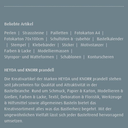
Beliebte Artikel
Perlen
|
Strasssteine
|
Pailletten
|
Fotokarton A4
|
Fotokarton 70x100cm
|
Schultüten & -zubehör
|
Bastelkalender
|
Stempel
|
Klebebänder
|
Sticker
|
Motivstanzer
|
Farben & Lacke
|
Modelliermassen
|
Styropor- und Watteformen
|
Schablonen
|
Konturscheren
HEYDA und KNORR prandell
Die Kreativartikel der Marken HEYDA und KNORR prandell stehen
seit Jahrzehnten für Qualität und Attraktivität in der
Bastelbranche. Rund um Schmuck, Papier & Karton, Modellieren &
Gießen, Farben & Lacke, Textil, Dekoration & Floristik, Werkzeuge
& Hilfsmittel sowie allgemeines Basteln bietet das
Kreativsortiment alles was das Bastlerherz begehrt. Mit der
ungewöhnlichen Vielfalt lässt sich jeder Basteltrend hervorragend
umsetzen.