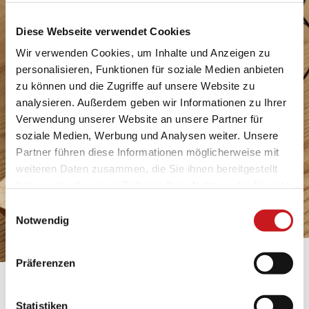
Diese Webseite verwendet Cookies
Wir verwenden Cookies, um Inhalte und Anzeigen zu
personalisieren, Funktionen für soziale Medien anbieten
zu können und die Zugriffe auf unsere Website zu
analysieren. Außerdem geben wir Informationen zu Ihrer
Verwendung unserer Website an unsere Partner für
soziale Medien, Werbung und Analysen weiter. Unsere
Partner führen diese Informationen möglicherweise mit
weiteren Daten zusammen, die Sie ihnen bereitgestellt
haben oder die sie im Rahmen Ihrer Nutzung der Dienste
gesammelt haben. Erfahren Sie in unseren
Einwilligungsauswahl
Datenschutzhinweisen
mehr darüber, wer wir sind, wie
Notwendig
Sie uns kontaktieren können und wie wir
personenbezogene Daten verarbeiten. Hier geht’s zum
Präferenzen
Impressum
.
BASTELTIPP:
Statistiken