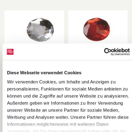
Diese Webseite verwendet Cookies
Glamoursteine-
Glamoursteine-
Wir verwenden Cookies, um Inhalte und Anzeigen zu
Mix | rund,
Mix | rund, rot,
personalisieren, Funktionen für soziale Medien anbieten zu
kristall, 100
100 Stück
KNORR prandell
KNORR prandell
können und die Zugriffe auf unsere Website zu analysieren.
Stück
Außerdem geben wir Informationen zu Ihrer Verwendung
unserer Website an unsere Partner für soziale Medien,
Werbung und Analysen weiter. Unsere Partner führen diese
Informationen möglicherweise mit weiteren Daten
zusammen, die Sie ihnen bereitgestellt haben oder die sie