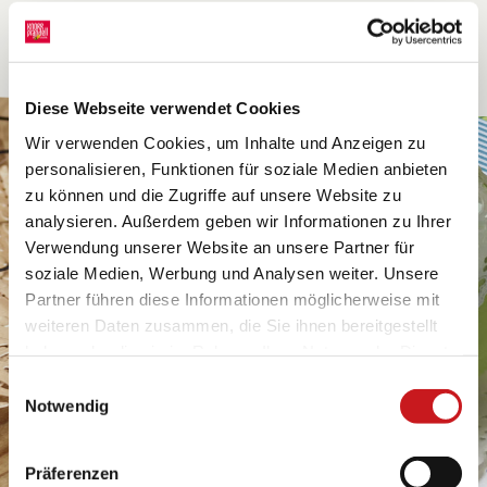
Diese Webseite verwendet Cookies
Wir verwenden Cookies, um Inhalte und Anzeigen zu
personalisieren, Funktionen für soziale Medien anbieten
zu können und die Zugriffe auf unsere Website zu
analysieren. Außerdem geben wir Informationen zu Ihrer
Verwendung unserer Website an unsere Partner für
soziale Medien, Werbung und Analysen weiter. Unsere
Partner führen diese Informationen möglicherweise mit
weiteren Daten zusammen, die Sie ihnen bereitgestellt
haben oder die sie im Rahmen Ihrer Nutzung der Dienste
gesammelt haben. Erfahren Sie in unseren
Einwilligungsauswahl
Datenschutzhinweisen
mehr darüber, wer wir sind, wie
Notwendig
Sie uns kontaktieren können und wie wir
personenbezogene Daten verarbeiten. Hier geht’s zum
Präferenzen
Impressum
.