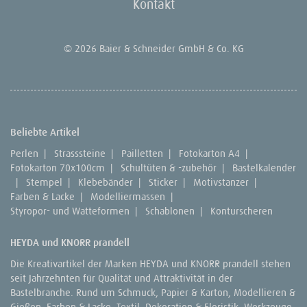
Kontakt
© 2026 Baier & Schneider GmbH & Co. KG
Beliebte Artikel
Perlen
|
Strasssteine
|
Pailletten
|
Fotokarton A4
|
Fotokarton 70x100cm
|
Schultüten & -zubehör
|
Bastelkalender
|
Stempel
|
Klebebänder
|
Sticker
|
Motivstanzer
|
Farben & Lacke
|
Modelliermassen
|
Styropor- und Watteformen
|
Schablonen
|
Konturscheren
HEYDA und KNORR prandell
Die Kreativartikel der Marken HEYDA und KNORR prandell stehen
seit Jahrzehnten für Qualität und Attraktivität in der
Bastelbranche. Rund um Schmuck, Papier & Karton, Modellieren &
Gießen, Farben & Lacke, Textil, Dekoration & Floristik, Werkzeuge