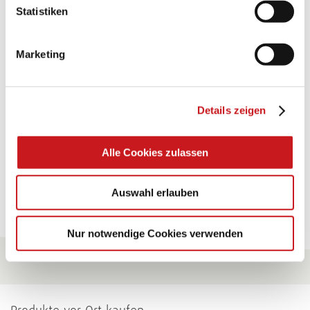
BASTELTIPP:
Statistiken
GLÜCKWUNSCHKARTE
"KINDERWAGEN"
Marketing
Eine Überraschung der besonderten Art und
unübertroffen in der Wirkung. Probieren Sie es aus.
Details zeigen
Zum Tipp
Alle Cookies zulassen
Zu allen Tipps
Auswahl erlauben
Nur notwendige Cookies verwenden