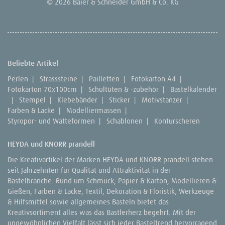
© 2026 Baier & Schneider GmbH & Co. KG
Beliebte Artikel
Perlen
|
Strasssteine
|
Pailletten
|
Fotokarton A4
|
Fotokarton 70x100cm
|
Schultüten & -zubehör
|
Bastelkalender
|
Stempel
|
Klebebänder
|
Sticker
|
Motivstanzer
|
Farben & Lacke
|
Modelliermassen
|
Styropor- und Watteformen
|
Schablonen
|
Konturscheren
HEYDA und KNORR prandell
Die Kreativartikel der Marken HEYDA und KNORR prandell stehen
seit Jahrzehnten für Qualität und Attraktivität in der
Bastelbranche. Rund um Schmuck, Papier & Karton, Modellieren &
Gießen, Farben & Lacke, Textil, Dekoration & Floristik, Werkzeuge
& Hilfsmittel sowie allgemeines Basteln bietet das
Kreativsortiment alles was das Bastlerherz begehrt. Mit der
ungewöhnlichen Vielfalt lässt sich jeder Basteltrend hervorragend