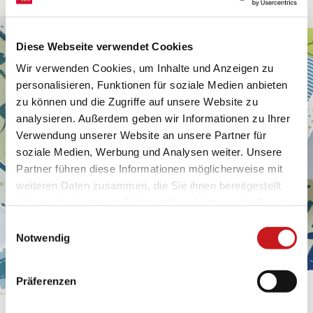
Diese Webseite verwendet Cookies
Wir verwenden Cookies, um Inhalte und Anzeigen zu
personalisieren, Funktionen für soziale Medien anbieten
zu können und die Zugriffe auf unsere Website zu
analysieren. Außerdem geben wir Informationen zu Ihrer
Verwendung unserer Website an unsere Partner für
soziale Medien, Werbung und Analysen weiter. Unsere
Partner führen diese Informationen möglicherweise mit
weiteren Daten zusammen, die Sie ihnen bereitgestellt
haben oder die sie im Rahmen Ihrer Nutzung der Dienste
gesammelt haben. Erfahren Sie in unseren
Einwilligungsauswahl
Datenschutzhinweisen
mehr darüber, wer wir sind, wie
Notwendig
Sie uns kontaktieren können und wie wir
personenbezogene Daten verarbeiten. Hier geht’s zum
Präferenzen
Impressum
.