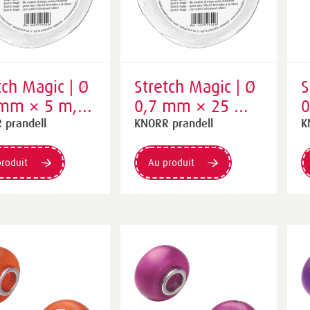
tch Magic | Ø
Stretch Magic | Ø
S
 mm × 5 m,
0,7 mm × 25 m,
0
sparent
transparent
t
 prandell
KNORR prandell
K
roduit
Au produit