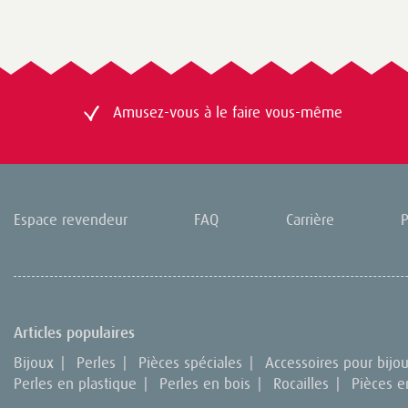
Amusez-vous à le faire vous-même
Espace revendeur
FAQ
Carrière
P
Articles populaires
Bijoux
|
Perles
|
Pièces spéciales
|
Accessoires pour bijo
Perles en plastique
|
Perles en bois
|
Rocailles
|
Pièces e