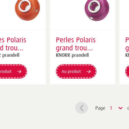
es Polaris
Perles Polaris
P
d trou
grand trou
g
rties | Ø 14
assorties | Ø 14
a
 prandell
KNORR prandell
K
 orange
mm, rose vif
m
roduit
Au produit
Page
1