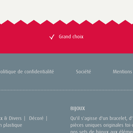
Grand choix
olitique de confidentialité
Société
Mentions 
BIJOUX
ux & Divers
|
Décoré
|
Qu'il s'agisse d'un bracelet, 
n plastique
pièces uniques originales toi-
nos sets de bijoux aux élémen