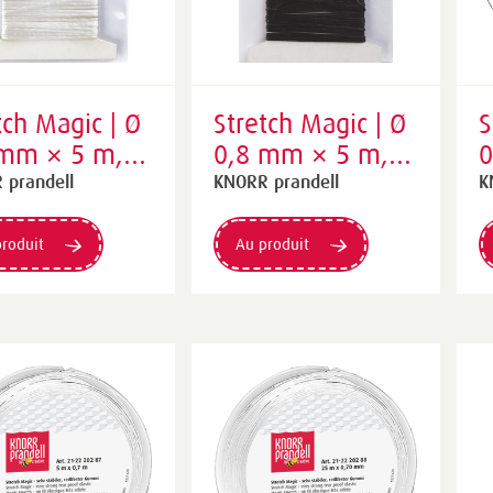
tch Magic | Ø
Stretch Magic | Ø
S
 mm × 5 m,
0,8 mm × 5 m,
0
sparent
black
t
 prandell
KNORR prandell
K
roduit
Au produit