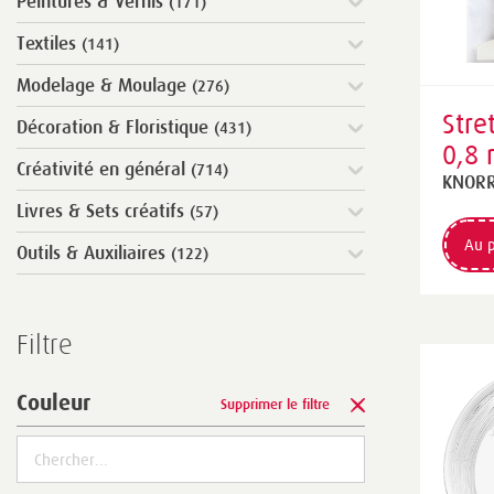
Peintures & Vernis
(171)
Textiles
(141)
Modelage & Moulage
(276)
Stre
Décoration & Floristique
(431)
0,8
Créativité en général
(714)
tran
KNORR
Livres & Sets créatifs
(57)
Au p
Outils & Auxiliaires
(122)
Filtre
Couleur
Supprimer le filtre