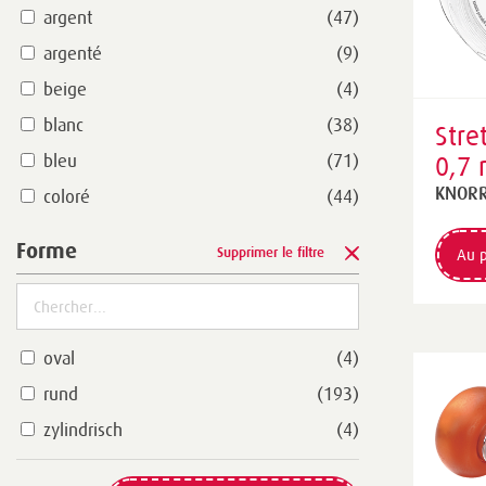
argent
(47)
argenté
(9)
beige
(4)
blanc
(38)
Stre
bleu
(71)
0,7
tran
KNORR
coloré
(44)
doré
(2)
Forme
Supprimer le filtre
Au p
gris
(12)
jaune
(41)
magenta
(6)
oval
(4)
marron
(61)
rund
(193)
noir
(24)
zylindrisch
(4)
or
(26)
orange
(19)