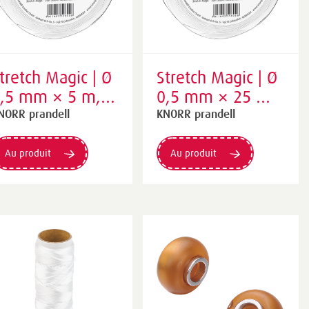
tretch Magic | Ø
Stretch Magic | Ø
,5 mm × 5 m,
0,5 mm × 25 m,
ransparent
transparent
NORR prandell
KNORR prandell
Au produit
Au produit