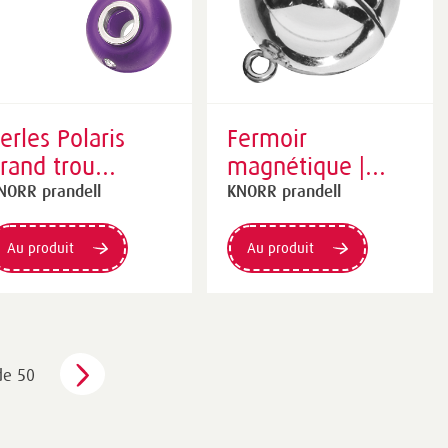
erles Polaris
Fermoir
rand trou
magnétique |
ssorties | Ø 14
cylindrique, Ø 12
NORR prandell
KNORR prandell
m, violine
mm, argenté
brillant
Au produit
Au produit
de 50