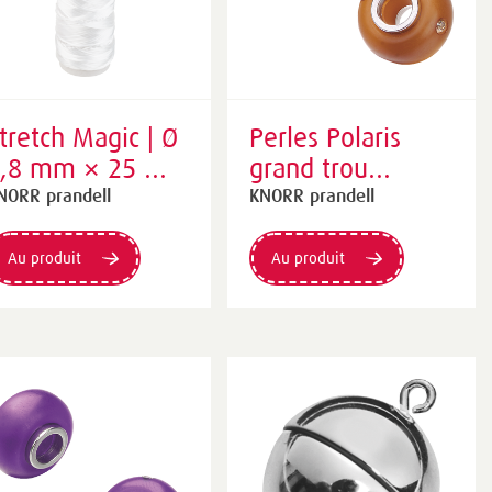
tretch Magic | Ø
Perles Polaris
,8 mm × 25 m,
grand trou
ransparent
assorties | Ø 14
NORR prandell
KNORR prandell
mm, cuivré
Au produit
Au produit