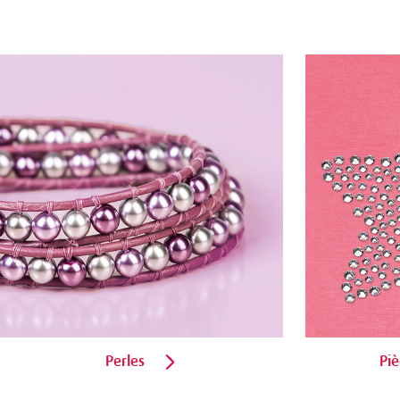
Perles
Piè