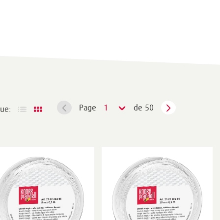
Page
1
de 50
ue: