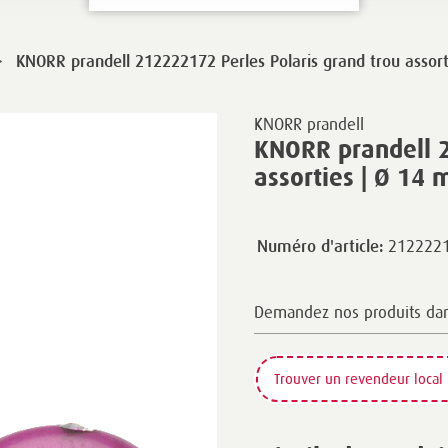
>
KNORR prandell 212222172 Perles Polaris grand trou assort
KNORR prandell
KNORR prandell 2
assorties | Ø 14 
212222
Numéro d'article:
Demandez nos produits da
Trouver un revendeur local