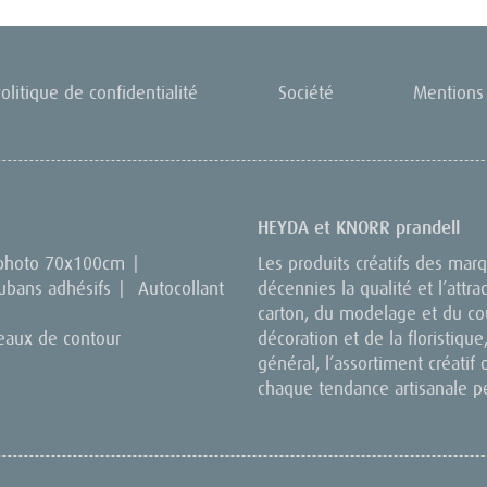
olitique de confidentialité
Société
Mentions 
HEYDA et KNORR prandell
 photo 70x100cm
|
Les produits créatifs des ma
ubans adhésifs
|
Autocollant
décennies la qualité et l’attra
carton, du modelage et du cou
eaux de contour
décoration et de la floristique,
général, l’assortiment créatif 
chaque tendance artisanale p