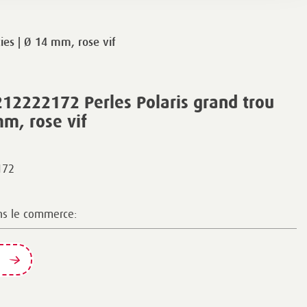
ies | Ø 14 mm, rose vif
12222172 Perles Polaris grand trou
mm, rose vif
172
ns le commerce: