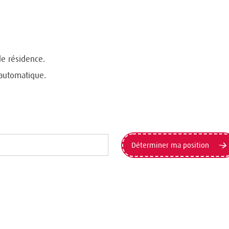
de résidence.
 automatique.
Déterminer ma position