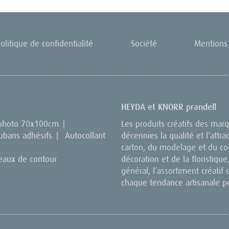
olitique de confidentialité
Société
Mentions 
HEYDA et KNORR prandell
 photo 70x100cm
|
Les produits créatifs des ma
ubans adhésifs
|
Autocollant
décennies la qualité et l’attra
carton, du modelage et du cou
eaux de contour
décoration et de la floristique,
général, l’assortiment créatif 
chaque tendance artisanale p