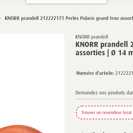
>
KNORR prandell 212222171 Perles Polaris grand trou assor
KNORR prandell
KNORR prandell 2
assorties | Ø 14
212222
Numéro d'article:
Demandez nos produits da
Trouver un revendeur local