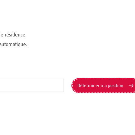
de résidence.
 automatique.
Déterminer ma position