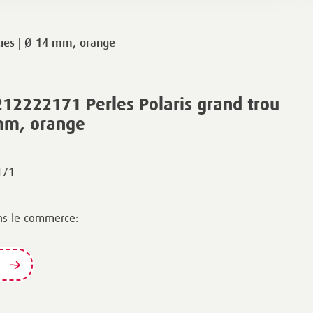
ties | Ø 14 mm, orange
12222171 Perles Polaris grand trou
 mm, orange
171
ns le commerce: