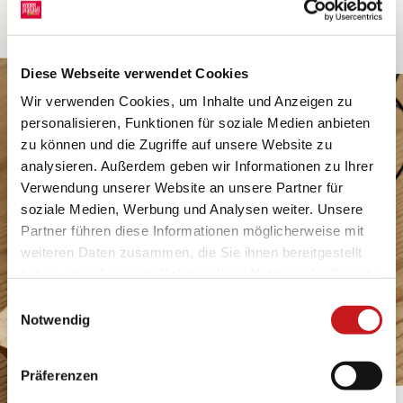
Diese Webseite verwendet Cookies
Wir verwenden Cookies, um Inhalte und Anzeigen zu
personalisieren, Funktionen für soziale Medien anbieten
zu können und die Zugriffe auf unsere Website zu
analysieren. Außerdem geben wir Informationen zu Ihrer
Verwendung unserer Website an unsere Partner für
soziale Medien, Werbung und Analysen weiter. Unsere
Partner führen diese Informationen möglicherweise mit
weiteren Daten zusammen, die Sie ihnen bereitgestellt
haben oder die sie im Rahmen Ihrer Nutzung der Dienste
gesammelt haben. Erfahren Sie in unseren
Einwilligungsauswahl
Datenschutzhinweisen
mehr darüber, wer wir sind, wie
Notwendig
Sie uns kontaktieren können und wie wir
personenbezogene Daten verarbeiten. Hier geht’s zum
Präferenzen
Impressum
.