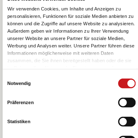
Wir verwenden Cookies, um Inhalte und Anzeigen zu
personalisieren, Funktionen für soziale Medien anbieten zu
können und die Zugriffe auf unsere Website zu analysieren.
Papier vitrail
Papier vitrail
Außerdem geben wir Informationen zu Ihrer Verwendung
rouleau | 70×100
rouleau | 70×100
unserer Website an unsere Partner für soziale Medien,
cm, 100 cm, 42
cm, 100 cm, 42
Heyda
Heyda
Werbung und Analysen weiter. Unsere Partner führen diese
g/m², orange
g/m², couleur
Informationen möglicherweise mit weiteren Daten
chair
zusammen, die Sie ihnen bereitgestellt haben oder die sie
im Rahmen Ihrer Nutzung der Dienste gesammelt
haben. Erfahren Sie in unseren
Datenschutzhinweisen
Einwilligungsauswahl
mehr darüber, wer wir sind, wie Sie uns kontaktieren
Notwendig
können und wie wir personenbezogene Daten verarbeiten.
Hier geht’s zum
Impressum
.
Präferenzen
Statistiken