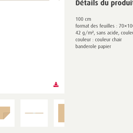
Détails du produi
100 cm
format des feuilles : 70×1
42 g/m², sans acide, couleu
couleur : couleur chair
banderole papier