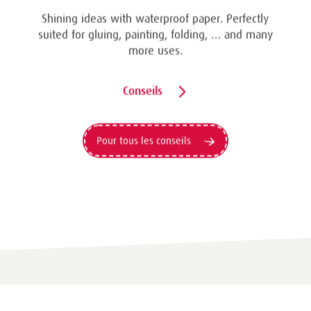
A very special surprise that surely hits the spot.
Try it!
Conseils
Pour tous les conseils