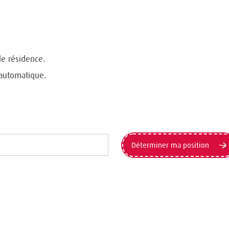
de résidence.
 automatique.
Déterminer ma position