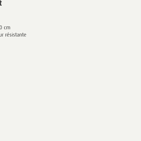
t
00 cm
r résistante