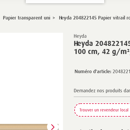
>
Papier transparent uni
Heyda 204822145 Papier vitrail r
Heyda
Heyda 204822145 
100 cm, 42 g/m²,
204822
Numéro d'article:
Demandez nos produits da
Trouver un revendeur local