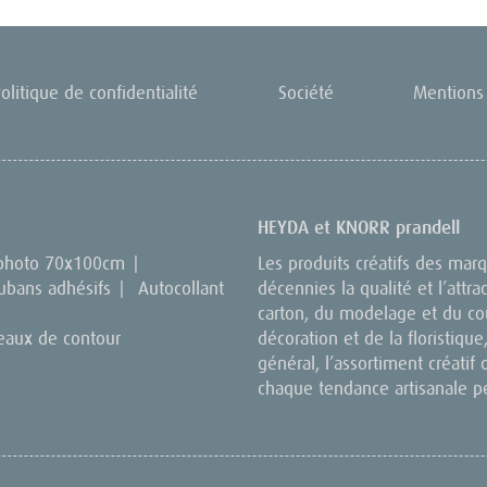
olitique de confidentialité
Société
Mentions 
HEYDA et KNORR prandell
 photo 70x100cm
|
Les produits créatifs des ma
ubans adhésifs
|
Autocollant
décennies la qualité et l’attra
carton, du modelage et du cou
eaux de contour
décoration et de la floristique,
général, l’assortiment créatif 
chaque tendance artisanale p