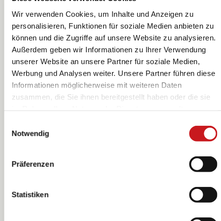
Wir verwenden Cookies, um Inhalte und Anzeigen zu
personalisieren, Funktionen für soziale Medien anbieten zu
können und die Zugriffe auf unsere Website zu analysieren.
Papier vitrail
Papier vitrail
Außerdem geben wir Informationen zu Ihrer Verwendung
rouleau | 70×100
rouleau | 70×100
unserer Website an unsere Partner für soziale Medien,
cm, 100 cm, 42
cm, 100 cm, 42
Heyda
Heyda
Werbung und Analysen weiter. Unsere Partner führen diese
g/m², orange
g/m², couleur
Informationen möglicherweise mit weiteren Daten
chair
zusammen, die Sie ihnen bereitgestellt haben oder die sie
im Rahmen Ihrer Nutzung der Dienste gesammelt
haben. Erfahren Sie in unseren
Datenschutzhinweisen
Einwilligungsauswahl
mehr darüber, wer wir sind, wie Sie uns kontaktieren
Notwendig
können und wie wir personenbezogene Daten verarbeiten.
Hier geht’s zum
Impressum
.
Präferenzen
Statistiken