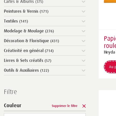
Cartes & Albums
(375)
Peintures & Vernis
(171)
Textiles
(141)
Modelage & Moulage
(276)
Papi
Décoration & Floristique
(431)
roul
Créativité en général
(714)
250 
Heyda
g/m
Livres & Sets créatifs
(57)
Au p
Outils & Auxiliaires
(122)
Filtre
Couleur
Supprimer le filtre