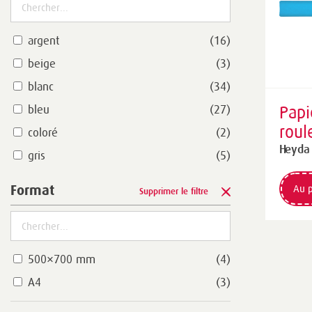
argent
(16)
beige
(3)
blanc
(34)
Papi
bleu
(27)
roul
coloré
(2)
250 
Heyda
gris
(5)
g/m²
jaune
(15)
Au p
Format
Supprimer le filtre
magenta
(1)
marron
(16)
noir
(6)
500×700 mm
(4)
or
(10)
A4
(3)
orange
(9)