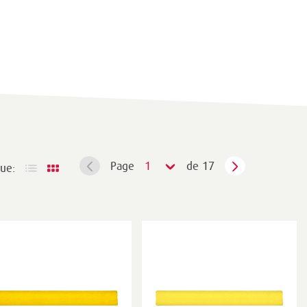
Page
1
de 17
ue: