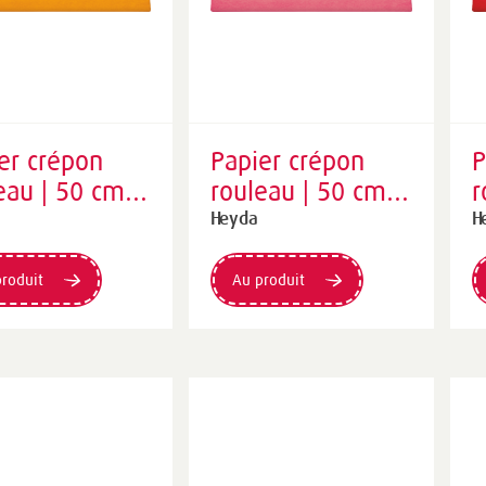
er crépon
Papier crépon
P
eau | 50 cm ×
rouleau | 50 cm ×
r
cm, 32
250 cm, 32
2
Heyda
H
², mangue
g/m², rose
g
roduit
Au produit