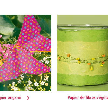
pier origami
Papier de fibres végét