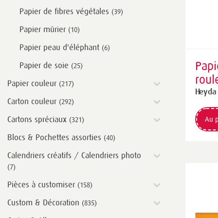
Papier de fibres végétales
(39)
Papier mûrier
(10)
Papier peau d'éléphant
(6)
Papi
Papier de soie
(25)
roul
Papier couleur
(217)
250 
Heyda
Carton couleur
(292)
g/m²
Cartons spréciaux
Au p
(321)
Blocs & Pochettes assorties
(40)
Calendriers créatifs / Calendriers photo
(7)
Pièces à customiser
(158)
Custom & Décoration
(835)