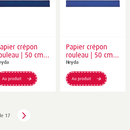
apier crépon
Papier crépon
ouleau | 50 cm ×
rouleau | 50 cm ×
50 cm, 32
250 cm, 32
eyda
Heyda
/m², bleu foncé
g/m², bleu roi
Au produit
Au produit
de 17