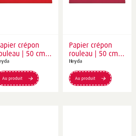
apier crépon
Papier crépon
ouleau | 50 cm ×
rouleau | 50 cm ×
50 cm, 32
250 cm, 32
eyda
Heyda
/m², rouge clair
g/m², rouge
tulipe
Au produit
Au produit