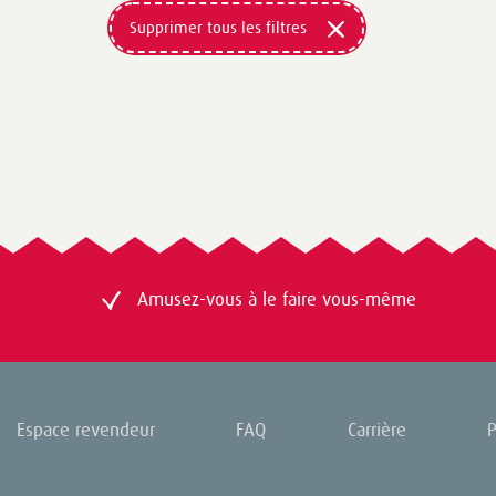
rose vif
(10)
Supprimer tous les filtres
rouge
(19)
vert
(18)
violet
(6)
Amusez-vous à le faire vous-même
Espace revendeur
FAQ
Carrière
P