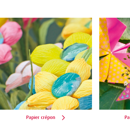
Papier crépon
Pa