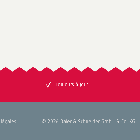
Toujours à jour
légales
© 2026 Baier & Schneider GmbH & Co. KG