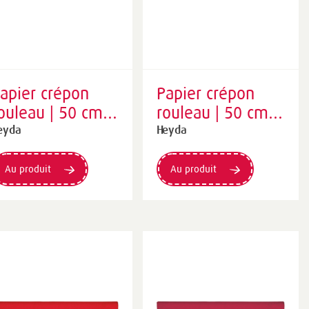
apier crépon
Papier crépon
ouleau | 50 cm ×
rouleau | 50 cm ×
50 cm, 32
250 cm, 32
eyda
Heyda
/m², jaune
g/m², jaune
oleil
citron
Au produit
Au produit