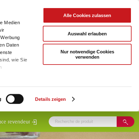
Alle Cookies zulassen
le Medien
ir
Auswahl erlauben
, Werbung
ren Daten
Nur notwendige Cookies
ienste
verwenden
sind, wie Sie
m
g
Details zeigen
ace revendeur