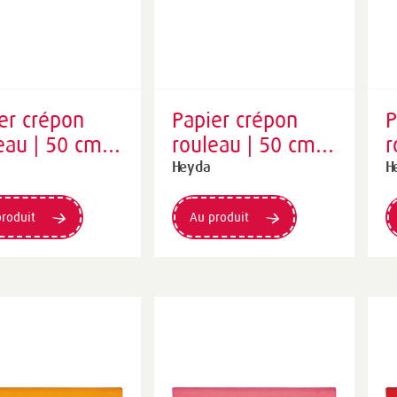
er crépon
Papier crépon
P
eau | 50 cm ×
rouleau | 50 cm ×
r
cm, 32
250 cm, 32
2
Heyda
H
, blanc
g/m², blanc perlé
g
s
roduit
Au produit