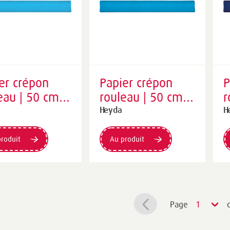
er crépon
Papier crépon
P
eau | 50 cm ×
rouleau | 50 cm ×
r
cm, 32
250 cm, 32
2
Heyda
H
, bleu d'eau
g/m², bleu ciel
g
roduit
Au produit
Page
1