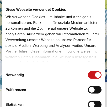
Diese Webseite verwendet Cookies
Wir verwenden Cookies, um Inhalte und Anzeigen zu
personalisieren, Funktionen für soziale Medien anbieten
zu können und die Zugriffe auf unsere Website zu
analysieren. Außerdem geben wir Informationen zu Ihrer
Verwendung unserer Website an unsere Partner für
soziale Medien, Werbung und Analysen weiter. Unsere
Partner führen diese Informationen möglicherweise mit
weiteren Daten zusammen, die Sie ihnen bereitgestellt
haben oder die sie im Rahmen Ihrer Nutzung der Dienste
gesammelt haben. Erfahren Sie in unseren
Einwilligungsauswahl
Datenschutzhinweisen
mehr darüber, wer wir sind, wie
Notwendig
Sie uns kontaktieren können und wie wir
personenbezogene Daten verarbeiten. Hier geht’s zum
Präferenzen
Impressum
.
FABRICATION ARTISANALE:
Statistiken