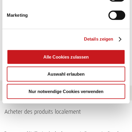
GREETING CARD "BABY CARRIAGE"
Marketing
A very special surprise that surely hits the spot. Try it!
Conseils
Details zeigen
Alle Cookies zulassen
Pour tous les conseils
Auswahl erlauben
Nur notwendige Cookies verwenden
Acheter des produits localement