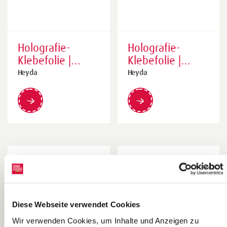
Holografie-
Holografie-
Klebefolie |
Klebefolie |
500×1000 mm,
500×1000 mm,
Heyda
Heyda
85 g/m²,
85 g/m², gold
schwarz
Diese Webseite verwendet Cookies
Wir verwenden Cookies, um Inhalte und Anzeigen zu