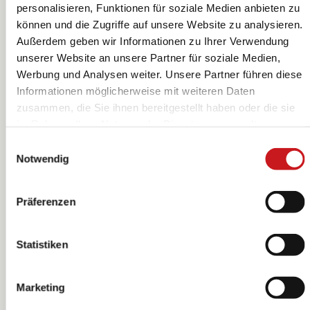
personalisieren, Funktionen für soziale Medien anbieten zu
können und die Zugriffe auf unsere Website zu analysieren.
Außerdem geben wir Informationen zu Ihrer Verwendung
Holografie-
Holografie-
unserer Website an unsere Partner für soziale Medien,
Klebefolie |
Klebefolie | 85
Werbung und Analysen weiter. Unsere Partner führen diese
500×1000 mm,
g/m², sortiert
Heyda
Heyda
Informationen möglicherweise mit weiteren Daten
85 g/m², silber
zusammen, die Sie ihnen bereitgestellt haben oder die sie
im Rahmen Ihrer Nutzung der Dienste gesammelt
haben. Erfahren Sie in unseren
Datenschutzhinweisen
Einwilligungsauswahl
mehr darüber, wer wir sind, wie Sie uns kontaktieren
Notwendig
können und wie wir personenbezogene Daten verarbeiten.
Hier geht’s zum
Impressum
.
Präferenzen
Statistiken
Marketing