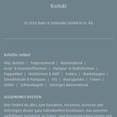
Kontakt
© 2026 Baier & Schneider GmbH & Co. KG
Beliebte Artikel
Allg. Basteln
|
Trägermaterial
|
Basismaterial
|
Acryl- & Kunststoffformen
|
Styropor- & Watteformen
|
Pappartikel
|
Holzformen & MDF
|
Federn
|
Wackelaugen
|
Chenilledraht & Pompons
|
Filz
|
Moosgummi
|
Folien
|
Glitter
|
Schneekugeln
|
Sonstiges Basismaterial
ALLGEMEINES BASTELN
Hier findest du alles zum Gestalten, Verzieren, Kreieren und
Anfertigen deiner ganz individuellen Kreationen. Aus unserem
vielfältigen Sortiment an Träger- und Basismaterialien lassen sich