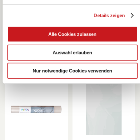
Details zeigen
Holografie-
Fensterfolie |
Klebefolie |
35×50 cm, klar
500×1000 mm,
Heyda
Heyda
Alle Cookies zulassen
85 g/m²,
regenbogen
Auswahl erlauben
Nur notwendige Cookies verwenden