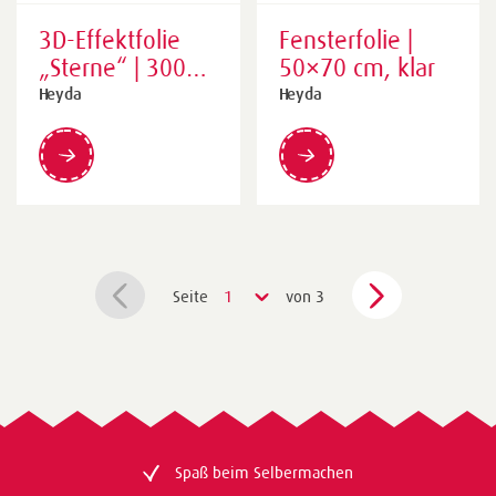
3D-Effektfolie
Fensterfolie |
„Sterne“ | 300
50×70 cm, klar
mm × 1 m,
Heyda
Heyda
transparent
Seite
1
von 3
Spaß beim Selbermachen