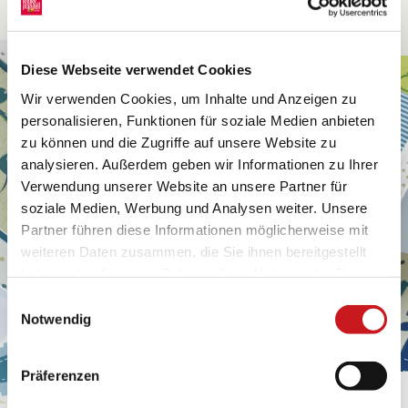
Diese Webseite verwendet Cookies
Wir verwenden Cookies, um Inhalte und Anzeigen zu
personalisieren, Funktionen für soziale Medien anbieten
zu können und die Zugriffe auf unsere Website zu
analysieren. Außerdem geben wir Informationen zu Ihrer
Verwendung unserer Website an unsere Partner für
soziale Medien, Werbung und Analysen weiter. Unsere
Partner führen diese Informationen möglicherweise mit
weiteren Daten zusammen, die Sie ihnen bereitgestellt
haben oder die sie im Rahmen Ihrer Nutzung der Dienste
gesammelt haben. Erfahren Sie in unseren
Einwilligungsauswahl
Datenschutzhinweisen
mehr darüber, wer wir sind, wie
Notwendig
Sie uns kontaktieren können und wie wir
personenbezogene Daten verarbeiten. Hier geht’s zum
Präferenzen
Impressum
.