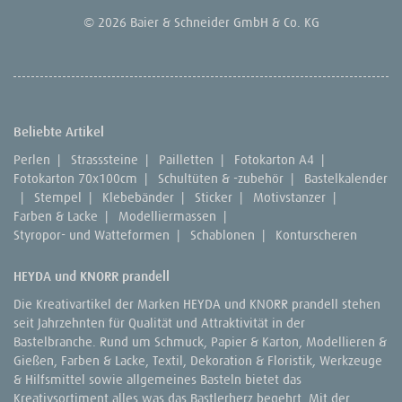
© 2026 Baier & Schneider GmbH & Co. KG
Beliebte Artikel
Perlen
|
Strasssteine
|
Pailletten
|
Fotokarton A4
|
Fotokarton 70x100cm
|
Schultüten & -zubehör
|
Bastelkalender
|
Stempel
|
Klebebänder
|
Sticker
|
Motivstanzer
|
Farben & Lacke
|
Modelliermassen
|
Styropor- und Watteformen
|
Schablonen
|
Konturscheren
HEYDA und KNORR prandell
Die Kreativartikel der Marken HEYDA und KNORR prandell stehen
seit Jahrzehnten für Qualität und Attraktivität in der
Bastelbranche. Rund um Schmuck, Papier & Karton, Modellieren &
Gießen, Farben & Lacke, Textil, Dekoration & Floristik, Werkzeuge
& Hilfsmittel sowie allgemeines Basteln bietet das
Kreativsortiment alles was das Bastlerherz begehrt. Mit der