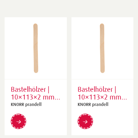
Bastelhölzer |
Bastelhölzer |
10×113×2 mm,
10×113×2 mm,
natur, 100 Stück
natur, 1000
KNORR prandell
KNORR prandell
Stück