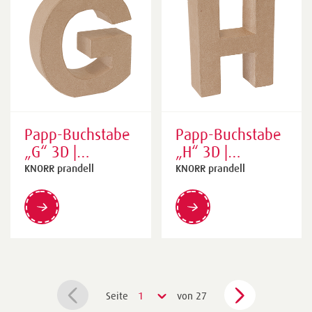
Papp-Buchstabe
Papp-Buchstabe
„G“ 3D |
„H“ 3D |
165×175×55
140×175×55
KNORR prandell
KNORR prandell
mm, natur
mm, natur
Seite
1
von 27