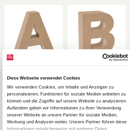
Papp-Buchstabe
Papp-Buchstabe
Diese Webseite verwendet Cookies
„A“ 3D |
„B“ 3D |
175×175×55
146×175×55
Wir verwenden Cookies, um Inhalte und Anzeigen zu
KNORR prandell
KNORR prandell
mm, natur
mm, natur
personalisieren, Funktionen für soziale Medien anbieten zu
können und die Zugriffe auf unsere Website zu analysieren.
Außerdem geben wir Informationen zu Ihrer Verwendung
unserer Website an unsere Partner für soziale Medien,
Werbung und Analysen weiter. Unsere Partner führen diese
Informationen möglicherweise mit weiteren Daten