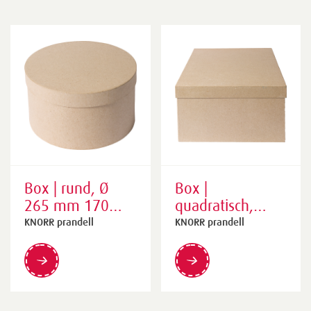
Box | rund, Ø
Box |
265 mm 170
quadratisch,
mm, braun
265×180×265
KNORR prandell
KNORR prandell
mm, braun