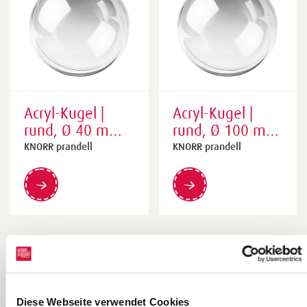
Acryl-Kugel |
Acryl-Kugel |
rund, Ø 40 mm,
rund, Ø 100 mm,
transparent
transparent
KNORR prandell
KNORR prandell
Diese Webseite verwendet Cookies