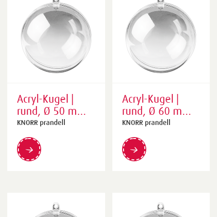
Acryl-Kugel |
Acryl-Kugel |
rund, Ø 50 mm,
rund, Ø 60 mm,
transparent
transparent
KNORR prandell
KNORR prandell