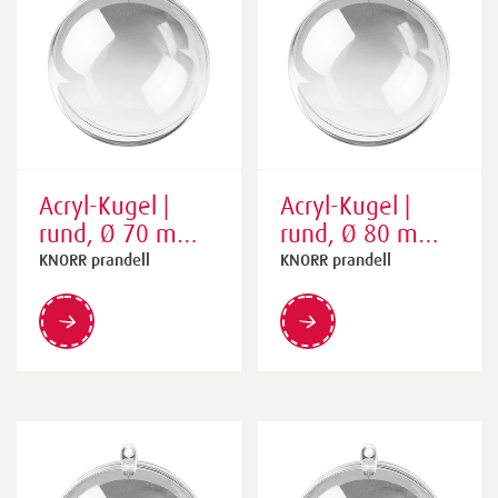
Acryl-Kugel |
Acryl-Kugel |
rund, Ø 70 mm,
rund, Ø 80 mm,
transparent
transparent
KNORR prandell
KNORR prandell