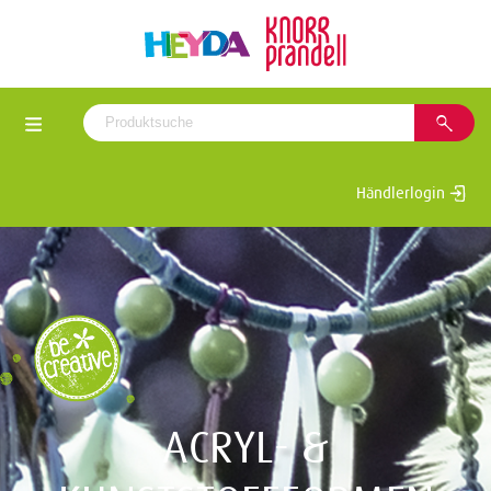
Händlerlogin
ACRYL- &