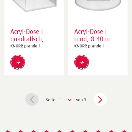
Acryl-Dose |
Acryl-Dose |
quadratisch,
rund, Ø 40 mm
75×75×50 mm,
15 mm,
KNORR prandell
KNORR prandell
transparent
transparent
Seite
1
von 3