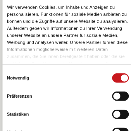
Wir verwenden Cookies, um Inhalte und Anzeigen zu
personalisieren, Funktionen für soziale Medien anbieten zu
können und die Zugriffe auf unsere Website zu analysieren.
Außerdem geben wir Informationen zu Ihrer Verwendung
unserer Website an unsere Partner für soziale Medien,
Acryl-Kugel |
Acryl-Kugel |
Werbung und Analysen weiter. Unsere Partner führen diese
rund, Ø 120 mm,
rund, Ø 140 mm,
Informationen möglicherweise mit weiteren Daten
transparent
transparent
zusammen, die Sie ihnen bereitgestellt haben oder die sie
KNORR prandell
KNORR prandell
im Rahmen Ihrer Nutzung der Dienste gesammelt
haben. Erfahren Sie in unseren
Datenschutzhinweisen
Einwilligungsauswahl
mehr darüber, wer wir sind, wie Sie uns kontaktieren
Notwendig
können und wie wir personenbezogene Daten verarbeiten.
Hier geht’s zum
Impressum
.
Präferenzen
Statistiken