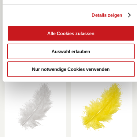
Details zeigen
Perlhuhnfedern |
Fasanenfedern |
150 - 200 mm,
30 - 90 mm,
natur, 8 Stück
natur, 1,5 g
KNORR prandell
KNORR prandell
Alle Cookies zulassen
Auswahl erlauben
Nur notwendige Cookies verwenden