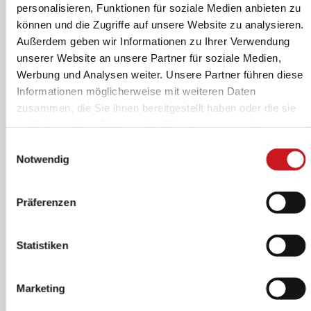
personalisieren, Funktionen für soziale Medien anbieten zu
können und die Zugriffe auf unsere Website zu analysieren.
Außerdem geben wir Informationen zu Ihrer Verwendung
Indianerfedern |
Feder | 350 mm,
unserer Website an unsere Partner für soziale Medien,
250 - 300 mm, 6
weiß
Werbung und Analysen weiter. Unsere Partner führen diese
Stück
KNORR prandell
KNORR prandell
Informationen möglicherweise mit weiteren Daten
zusammen, die Sie ihnen bereitgestellt haben oder die sie
im Rahmen Ihrer Nutzung der Dienste gesammelt
haben. Erfahren Sie in unseren
Datenschutzhinweisen
Einwilligungsauswahl
mehr darüber, wer wir sind, wie Sie uns kontaktieren
Notwendig
können und wie wir personenbezogene Daten verarbeiten.
Hier geht’s zum
Impressum
.
Präferenzen
Statistiken
Marketing