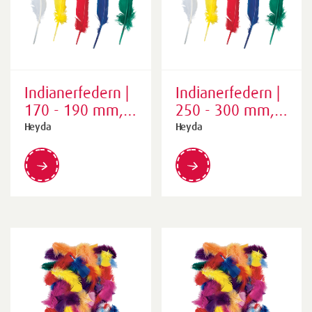
Indianerfedern |
Indianerfedern |
170 - 190 mm,
250 - 300 mm,
50 Stück
20 Stück
Heyda
Heyda