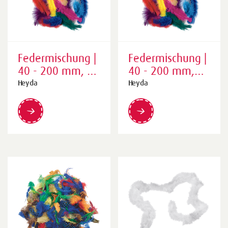
Federmischung |
Federmischung |
40 - 200 mm, 25
40 - 200 mm,
g
100 g
Heyda
Heyda