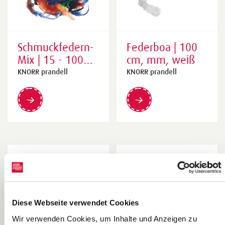
Schmuckfedern-
Federboa | 100
Mix | 15 - 100
cm, mm, weiß
mm, bunt, 5 g
KNORR prandell
KNORR prandell
End of Live
Diese Webseite verwendet Cookies
Wir verwenden Cookies, um Inhalte und Anzeigen zu