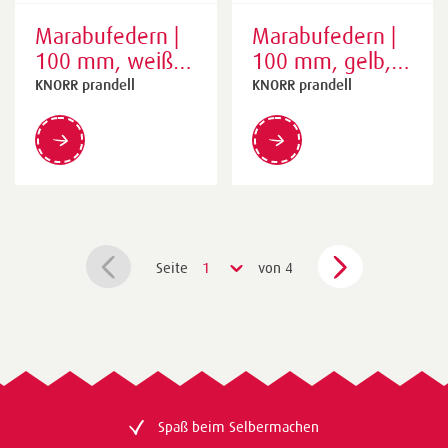
Marabufedern |
Marabufedern |
100 mm, weiß,
100 mm, gelb,
15 Stück
15 Stück
KNORR prandell
KNORR prandell
Seite
1
von 4
Spaß beim Selbermachen