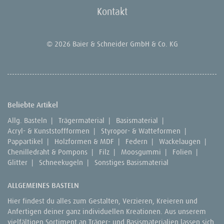
Kontakt
© 2026 Baier & Schneider GmbH & Co. KG
Beliebte Artikel
Allg. Basteln
|
Trägermaterial
|
Basismaterial
|
Acryl- & Kunststoffformen
|
Styropor- & Watteformen
|
Pappartikel
|
Holzformen & MDF
|
Federn
|
Wackelaugen
|
Chenilledraht & Pompons
|
Filz
|
Moosgummi
|
Folien
|
Glitter
|
Schneekugeln
|
Sonstiges Basismaterial
ALLGEMEINES BASTELN
Hier findest du alles zum Gestalten, Verzieren, Kreieren und
Anfertigen deiner ganz individuellen Kreationen. Aus unserem
vielfältigen Sortiment an Träger- und Basismaterialien lassen sich