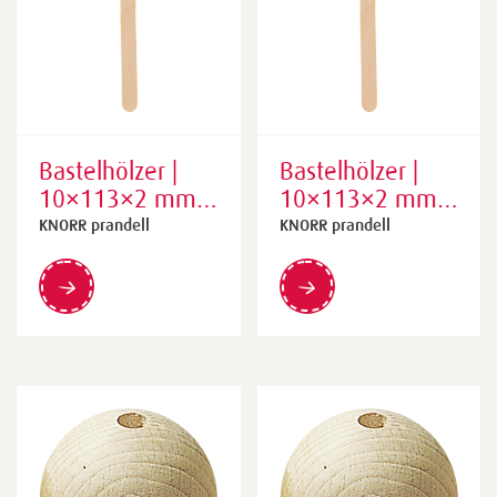
Bastelhölzer |
Bastelhölzer |
10×113×2 mm,
10×113×2 mm,
natur, 100 Stück
natur, 1000
KNORR prandell
KNORR prandell
Stück