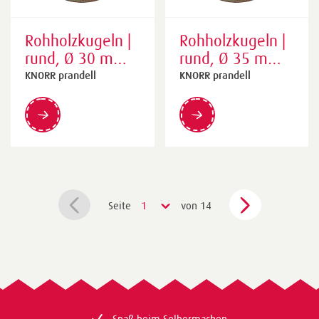
Rohholzkugeln |
Rohholzkugeln |
rund, Ø 30 mm,
rund, Ø 35 mm,
natur, 10 Stück
natur, 8 Stück
KNORR prandell
KNORR prandell
Seite
1
von 14
Spaß beim Selbermachen