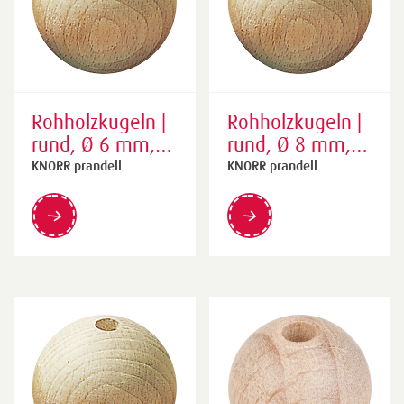
Rohholzkugeln |
Rohholzkugeln |
rund, Ø 6 mm,
rund, Ø 8 mm,
natur, 118 Stück
natur, 80 Stück
KNORR prandell
KNORR prandell