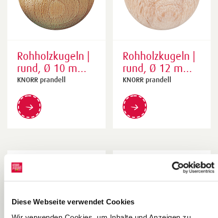
Rohholzkugeln |
Rohholzkugeln |
rund, Ø 10 mm,
rund, Ø 12 mm,
natur, 47 Stück
natur, 28 Stück
KNORR prandell
KNORR prandell
Diese Webseite verwendet Cookies
Wir verwenden Cookies, um Inhalte und Anzeigen zu