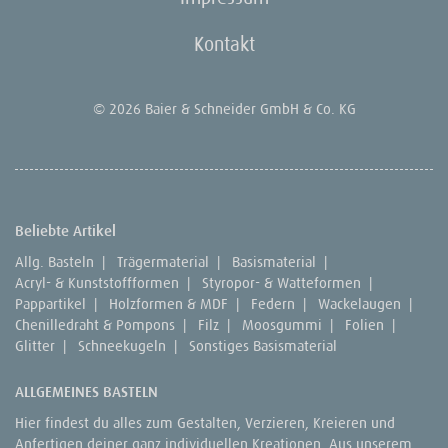
Kontakt
© 2026 Baier & Schneider GmbH & Co. KG
Beliebte Artikel
Allg. Basteln
|
Trägermaterial
|
Basismaterial
|
Acryl- & Kunststoffformen
|
Styropor- & Watteformen
|
Pappartikel
|
Holzformen & MDF
|
Federn
|
Wackelaugen
|
Chenilledraht & Pompons
|
Filz
|
Moosgummi
|
Folien
|
Glitter
|
Schneekugeln
|
Sonstiges Basismaterial
ALLGEMEINES BASTELN
Hier findest du alles zum Gestalten, Verzieren, Kreieren und
Anfertigen deiner ganz individuellen Kreationen. Aus unserem