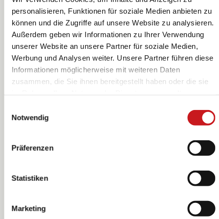
personalisieren, Funktionen für soziale Medien anbieten zu
können und die Zugriffe auf unsere Website zu analysieren.
Außerdem geben wir Informationen zu Ihrer Verwendung
Rohholzkugeln |
Rohholzkugeln |
unserer Website an unsere Partner für soziale Medien,
rund, Ø 15 mm,
rund, Ø 18 mm,
Werbung und Analysen weiter. Unsere Partner führen diese
natur, 14 Stück
natur, 10 Stück
Informationen möglicherweise mit weiteren Daten
KNORR prandell
KNORR prandell
zusammen, die Sie ihnen bereitgestellt haben oder die sie
im Rahmen Ihrer Nutzung der Dienste gesammelt
haben. Erfahren Sie in unseren
Datenschutzhinweisen
Einwilligungsauswahl
mehr darüber, wer wir sind, wie Sie uns kontaktieren
Notwendig
können und wie wir personenbezogene Daten verarbeiten.
Hier geht’s zum
Impressum
.
Präferenzen
Statistiken
Marketing