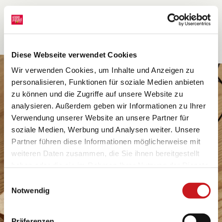
Diese Webseite verwendet Cookies
Wir verwenden Cookies, um Inhalte und Anzeigen zu
personalisieren, Funktionen für soziale Medien anbieten
zu können und die Zugriffe auf unsere Website zu
analysieren. Außerdem geben wir Informationen zu Ihrer
Verwendung unserer Website an unsere Partner für
soziale Medien, Werbung und Analysen weiter. Unsere
Partner führen diese Informationen möglicherweise mit
weiteren Daten zusammen, die Sie ihnen bereitgestellt
haben oder die sie im Rahmen Ihrer Nutzung der Dienste
gesammelt haben. Erfahren Sie in unseren
Einwilligungsauswahl
Datenschutzhinweisen
mehr darüber, wer wir sind, wie
Notwendig
Sie uns kontaktieren können und wie wir
personenbezogene Daten verarbeiten. Hier geht’s zum
Präferenzen