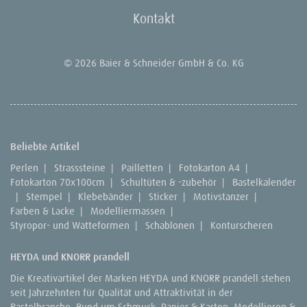
Kontakt
© 2026 Baier & Schneider GmbH & Co. KG
Beliebte Artikel
Perlen
|
Strasssteine
|
Pailletten
|
Fotokarton A4
|
Fotokarton 70x100cm
|
Schultüten & -zubehör
|
Bastelkalender
|
Stempel
|
Klebebänder
|
Sticker
|
Motivstanzer
|
Farben & Lacke
|
Modelliermassen
|
Styropor- und Watteformen
|
Schablonen
|
Konturscheren
HEYDA und KNORR prandell
Die Kreativartikel der Marken HEYDA und KNORR prandell stehen
seit Jahrzehnten für Qualität und Attraktivität in der
Bastelbranche. Rund um Schmuck, Papier & Karton, Modellieren &