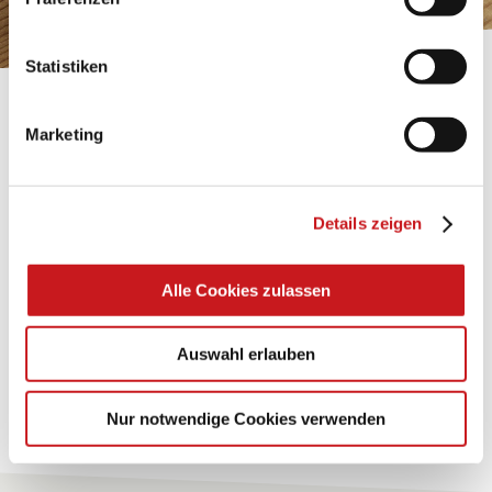
Impressum
.
Statistiken
BASTELTIPP:
Marketing
TEXI-PAP
Glänzende Ideen mit wasserfestem Papier. Perfekt zu
Details zeigen
bekleben, bemalen, falten... und für viele
Verwendungen.
Alle Cookies zulassen
Zum Tipp
Auswahl erlauben
Zu allen Tipps
Nur notwendige Cookies verwenden