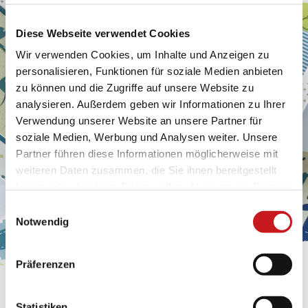
Diese Webseite verwendet Cookies
Wir verwenden Cookies, um Inhalte und Anzeigen zu
personalisieren, Funktionen für soziale Medien anbieten
zu können und die Zugriffe auf unsere Website zu
analysieren. Außerdem geben wir Informationen zu Ihrer
Verwendung unserer Website an unsere Partner für
soziale Medien, Werbung und Analysen weiter. Unsere
Partner führen diese Informationen möglicherweise mit
weiteren Daten zusammen, die Sie ihnen bereitgestellt
haben oder die sie im Rahmen Ihrer Nutzung der Dienste
gesammelt haben. Erfahren Sie in unseren
Einwilligungsauswahl
Datenschutzhinweisen
mehr darüber, wer wir sind, wie
Notwendig
Sie uns kontaktieren können und wie wir
personenbezogene Daten verarbeiten. Hier geht’s zum
Präferenzen
Impressum
.
BASTELTIPP:
Statistiken