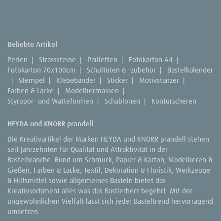
Beliebte Artikel
Perlen
|
Strasssteine
|
Pailletten
|
Fotokarton A4
|
Fotokarton 70x100cm
|
Schultüten & -zubehör
|
Bastelkalender
|
Stempel
|
Klebebänder
|
Sticker
|
Motivstanzer
|
Farben & Lacke
|
Modelliermassen
|
Styropor- und Watteformen
|
Schablonen
|
Konturscheren
HEYDA und KNORR prandell
Die Kreativartikel der Marken HEYDA und KNORR prandell stehen
seit Jahrzehnten für Qualität und Attraktivität in der
Bastelbranche. Rund um Schmuck, Papier & Karton, Modellieren &
Gießen, Farben & Lacke, Textil, Dekoration & Floristik, Werkzeuge
& Hilfsmittel sowie allgemeines Basteln bietet das
Kreativsortiment alles was das Bastlerherz begehrt. Mit der
ungewöhnlichen Vielfalt lässt sich jeder Basteltrend hervorragend
umsetzen.