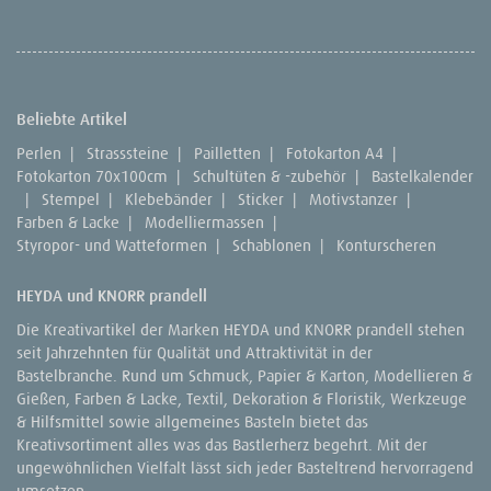
Beliebte Artikel
Perlen
|
Strasssteine
|
Pailletten
|
Fotokarton A4
|
Fotokarton 70x100cm
|
Schultüten & -zubehör
|
Bastelkalender
|
Stempel
|
Klebebänder
|
Sticker
|
Motivstanzer
|
Farben & Lacke
|
Modelliermassen
|
Styropor- und Watteformen
|
Schablonen
|
Konturscheren
HEYDA und KNORR prandell
Die Kreativartikel der Marken HEYDA und KNORR prandell stehen
seit Jahrzehnten für Qualität und Attraktivität in der
Bastelbranche. Rund um Schmuck, Papier & Karton, Modellieren &
Gießen, Farben & Lacke, Textil, Dekoration & Floristik, Werkzeuge
& Hilfsmittel sowie allgemeines Basteln bietet das
Kreativsortiment alles was das Bastlerherz begehrt. Mit der
ungewöhnlichen Vielfalt lässt sich jeder Basteltrend hervorragend
umsetzen.