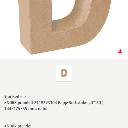
Startseite
>
KNORR prandell 2119293104 Papp-Buchstabe „D“ 3D |
144×175×55 mm, natur
KNORR prandell