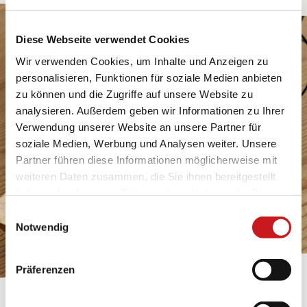
Diese Webseite verwendet Cookies
Wir verwenden Cookies, um Inhalte und Anzeigen zu
personalisieren, Funktionen für soziale Medien anbieten
zu können und die Zugriffe auf unsere Website zu
analysieren. Außerdem geben wir Informationen zu Ihrer
Verwendung unserer Website an unsere Partner für
soziale Medien, Werbung und Analysen weiter. Unsere
Partner führen diese Informationen möglicherweise mit
weiteren Daten zusammen, die Sie ihnen bereitgestellt
haben oder die sie im Rahmen Ihrer Nutzung der Dienste
gesammelt haben. Erfahren Sie in unseren
Einwilligungsauswahl
Datenschutzhinweisen
mehr darüber, wer wir sind, wie
Notwendig
Sie uns kontaktieren können und wie wir
personenbezogene Daten verarbeiten. Hier geht’s zum
Präferenzen
Impressum
.
BASTELTIPP: