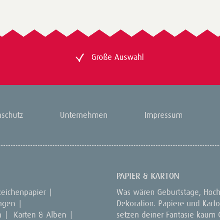
Große Auswahl
nschutz
Unternehmen
Impressum
PAPIER & KARTON
zeichenpapier
|
Was wären Geburtstage, Hoch
ungen
|
Dekoration. Papiere und Kart
n
|
Karten & Alben
|
setzen deiner Fantasie kaum G