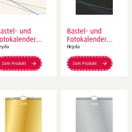
astel- und
Bastel- und
otokalender
Fotokalender
mmerwährend |
immerwährend |
eyda
Heyda
215×240 mm,
A4, schwarz
eige
Zum Produkt
Zum Produkt