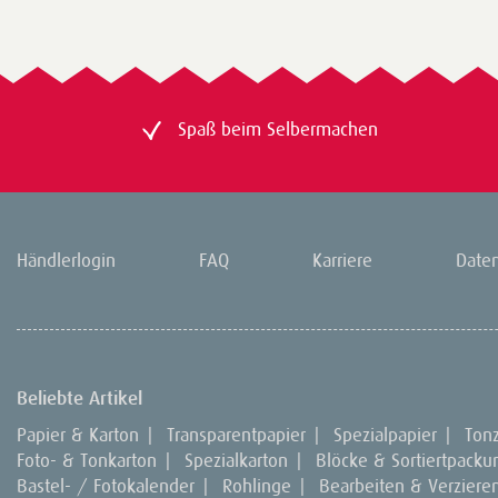
Spaß beim Selbermachen
Händlerlogin
FAQ
Karriere
Date
Beliebte Artikel
Papier & Karton
|
Transparentpapier
|
Spezialpapier
|
Ton
Foto- & Tonkarton
|
Spezialkarton
|
Blöcke & Sortiertpack
Bastel- / Fotokalender
|
Rohlinge
|
Bearbeiten & Verziere