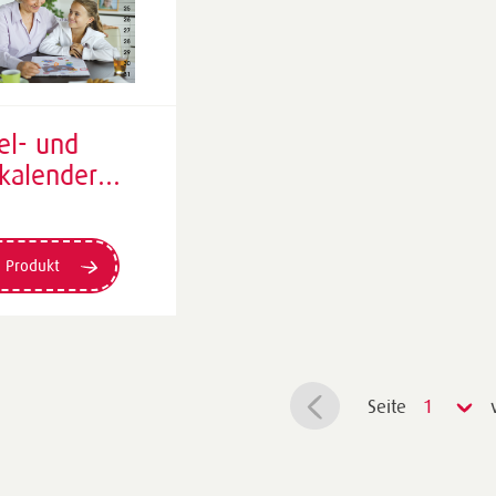
el- und
kalender
el“
erwährend |
×350 mm
 Produkt
Seite
1