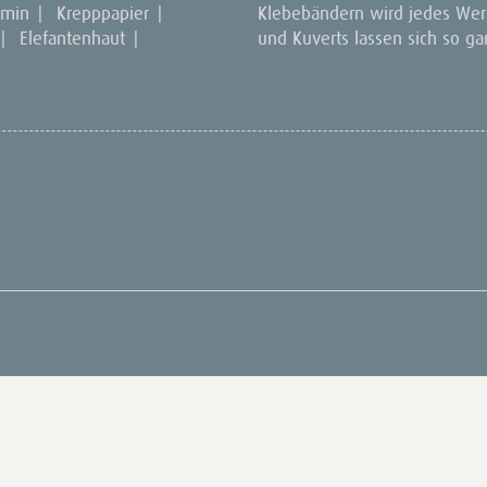
amin
|
Krepppapier
|
Klebebändern wird jedes Werk
|
Elefantenhaut
|
und Kuverts lassen sich so ga