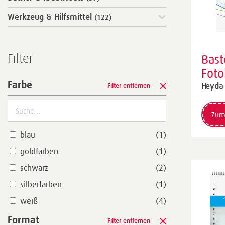
Werkzeug & Hilfsmittel
(122)
Filter
Bast
Foto
Farbe
imm
Heyda
Filter entfernen
A4, 
Zum
blau
(1)
goldfarben
(1)
schwarz
(2)
silberfarben
(1)
weiß
(4)
Format
Filter entfernen