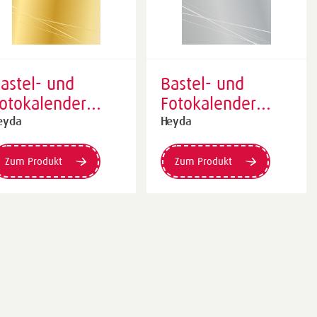
astel- und
Bastel- und
otokalender
Fotokalender
mmerwährend |
immerwährend |
eyda
Heyda
4, goldfarben
A4, silberfarben
Zum Produkt
Zum Produkt