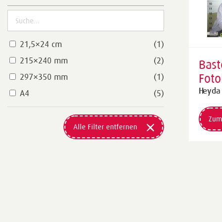
21,5×24 cm
(1)
215×240 mm
(2)
Bast
Foto
297×350 mm
(1)
„Enk
Heyda
A4
(5)
imm
297
Zum
Alle Filter entfernen