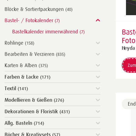
Blöcke & Sortiertpackungen
(40)
Bastel- / Fotokalender
(7)
Bast
Bastelkalender immerwährend
(7)
Foto
Rohlinge
(158)
imm
Heyda
Bearbeiten & Verzieren
(835)
21,
schw
Karten & Alben
Zum
(375)
Farben & Lacke
(171)
Textil
(141)
Modellieren & Gießen
(276)
End
Dekorationen & Floristik
(431)
Allg. Basteln
(714)
Bücher & Kreativsets
(57)