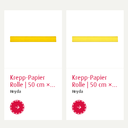
Krepp-Papier
Krepp-Papier
Rolle | 50 cm ×
Rolle | 50 cm ×
250 cm, 32
250 cm, 32
Heyda
Heyda
g/m²,
g/m²,
sonnengelb
zitronengelb