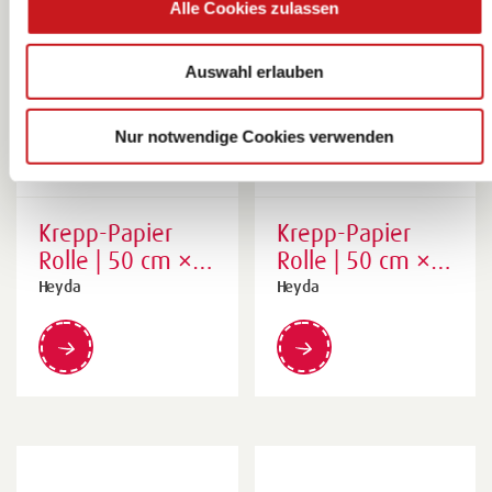
Alle Cookies zulassen
Auswahl erlauben
Nur notwendige Cookies verwenden
Krepp-Papier
Krepp-Papier
Rolle | 50 cm ×
Rolle | 50 cm ×
250 cm, 32
250 cm, 32
Heyda
Heyda
g/m²,
g/m²,
wasserblau
himmelblau