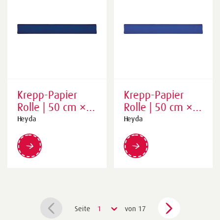
Krepp-Papier
Krepp-Papier
Rolle | 50 cm ×
Rolle | 50 cm ×
250 cm, 32
250 cm, 32
Heyda
Heyda
g/m²,
g/m²,
dunkelblau
königsblau
Seite
1
von 17