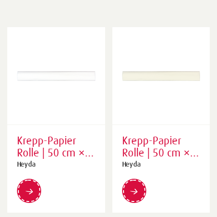
Krepp-Papier
Krepp-Papier
Rolle | 50 cm ×
Rolle | 50 cm ×
250 cm, 32
250 cm, 32
Heyda
Heyda
g/m², weiß
g/m², perlweiß