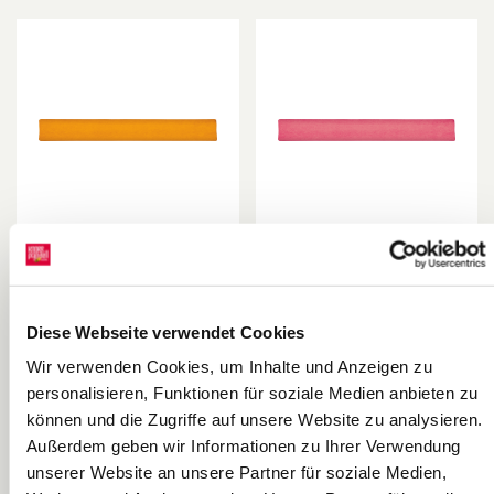
Krepp-Papier
Krepp-Papier
Rolle | 50 cm ×
Rolle | 50 cm ×
250 cm, 32
250 cm, 32
Heyda
Heyda
Diese Webseite verwendet Cookies
g/m², mango
g/m², rosa
Wir verwenden Cookies, um Inhalte und Anzeigen zu
personalisieren, Funktionen für soziale Medien anbieten zu
können und die Zugriffe auf unsere Website zu analysieren.
Außerdem geben wir Informationen zu Ihrer Verwendung
unserer Website an unsere Partner für soziale Medien,