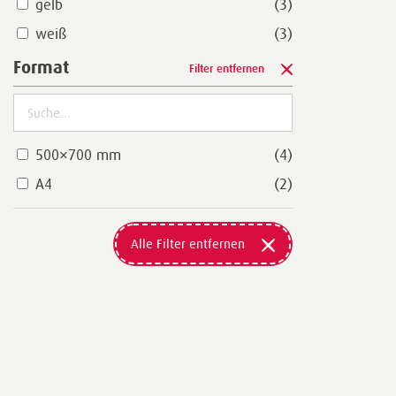
gelb
(3)
weiß
(3)
Format
Filter entfernen
500×700 mm
(4)
A4
(2)
Alle Filter entfernen