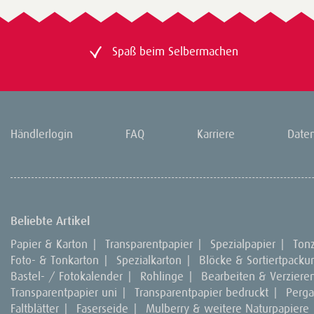
Spaß beim Selbermachen
Händlerlogin
FAQ
Karriere
Date
Beliebte Artikel
Papier & Karton
|
Transparentpapier
|
Spezialpapier
|
Ton
Foto- & Tonkarton
|
Spezialkarton
|
Blöcke & Sortiertpack
Bastel- / Fotokalender
|
Rohlinge
|
Bearbeiten & Verziere
Transparentpapier uni
|
Transparentpapier bedruckt
|
Perg
Faltblätter
|
Faserseide
|
Mulberry & weitere Naturpapiere