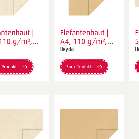
antenhaut |
Elefantenhaut |
E
110 g/m²,
A4, 110 g/m²,
ß
chamois
1
Heyda
H
 Produkt
Zum Produkt