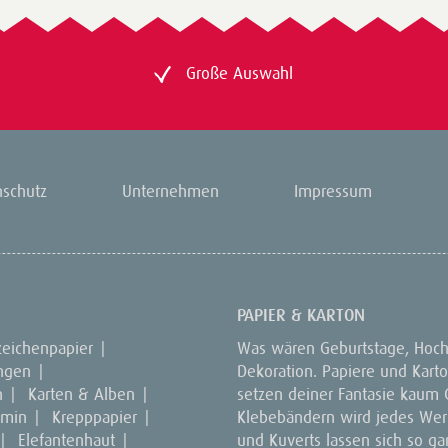
Große Auswahl
nschutz
Unternehmen
Impressum
PAPIER & KARTON
zeichenpapier
|
Was wären Geburtstage, Hoch
ungen
|
Dekoration. Papiere und Kart
n
|
Karten & Alben
|
setzen deiner Fantasie kaum G
amin
|
Krepppapier
|
Klebebändern wird jedes Werk
|
Elefantenhaut
|
und Kuverts lassen sich so ga