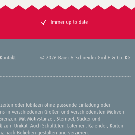
Immer up to date
Kontakt
© 2026 Baier & Schneider GmbH & Co. KG
zeiten oder Jubiläen ohne passende Einladung oder
ons in verschiedenen Größen und verschiedensten Motiven
renzen. Mit Motivstanzer, Stempel, Sticker und
 zum Unikat. Auch Schultüten, Laternen, Kalender, Karten
nz nach Belieben gestalten und verzieren.