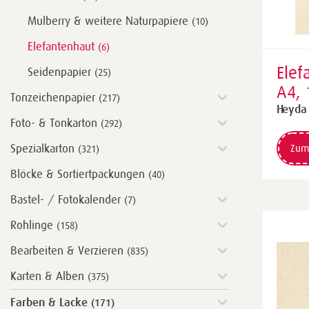
Mulberry & weitere Naturpapiere
(10)
Elefantenhaut
(6)
Elef
Seidenpapier
(25)
A4, 
Tonzeichenpapier
(217)
wei
Heyda
Foto- & Tonkarton
(292)
Spezialkarton
Zum
(321)
Blöcke & Sortiertpackungen
(40)
Bastel- / Fotokalender
(7)
Rohlinge
(158)
Bearbeiten & Verzieren
(835)
Karten & Alben
(375)
Farben & Lacke
(171)