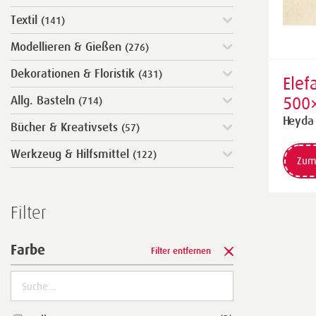
Textil
(141)
Modellieren & Gießen
(276)
Dekorationen & Floristik
(431)
Elef
500
Allg. Basteln
(714)
190
Heyda
Bücher & Kreativsets
(57)
Werkzeug & Hilfsmittel
(122)
Zum
Filter
Farbe
Filter entfernen