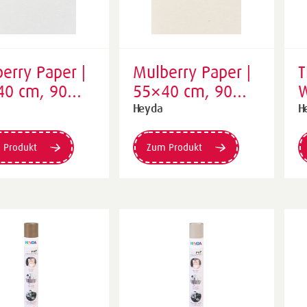
erry Paper |
Mulberry Paper |
T
40 cm, 90
55×40 cm, 90
W
², weiß
g/m², perlweiß
5
Heyda
H
w
 Produkt
Zum Produkt