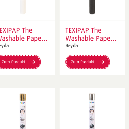
EXIPAP The
TEXIPAP The
ashable Paper |
Washable Paper |
00 mm × 1,1 m,
500 mm × 1,1 m,
eyda
Heyda
eiß
schwarz
Zum Produkt
Zum Produkt