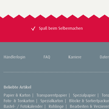
Spaß beim Selbermachen
Händlerlogin
FAQ
Karriere
Date
Beliebte Artikel
Papier & Karton
|
Transparentpapier
|
Spezialpapier
|
Ton
Foto- & Tonkarton
|
Spezialkarton
|
Blöcke & Sortiertpack
Bastel- / Fotokalender
|
Rohlinge
|
Bearbeiten & Verziere