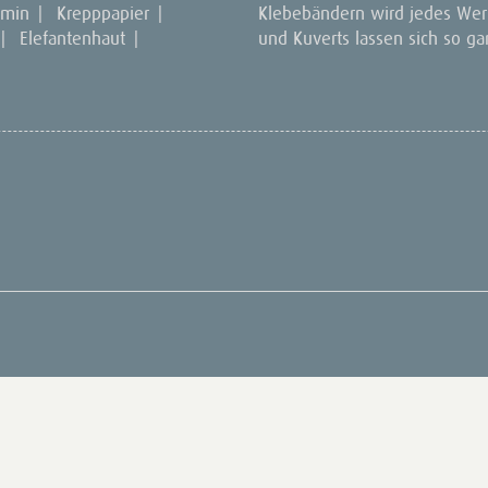
amin
|
Krepppapier
|
Klebebändern wird jedes Werk
|
Elefantenhaut
|
und Kuverts lassen sich so ga