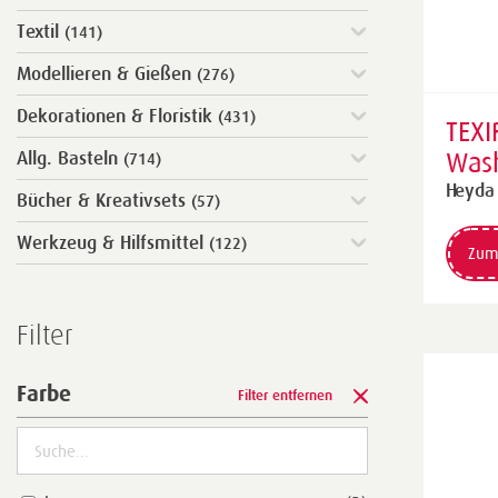
Textil
(141)
Modellieren & Gießen
(276)
Dekorationen & Floristik
(431)
TEXI
Wash
Allg. Basteln
(714)
500
Heyda
Bücher & Kreativsets
(57)
sch
Werkzeug & Hilfsmittel
(122)
Zum
Filter
Farbe
Filter entfernen