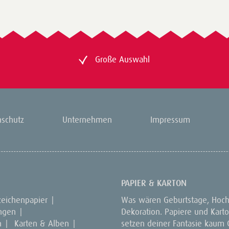
Große Auswahl
nschutz
Unternehmen
Impressum
PAPIER & KARTON
zeichenpapier
|
Was wären Geburtstage, Hoch
ungen
|
Dekoration. Papiere und Kart
n
|
Karten & Alben
|
setzen deiner Fantasie kaum G