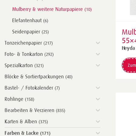
Mulberry & weitere Naturpapiere
(10)
Elefantenhaut
(6)
Mulb
Seidenpapier
(25)
55×
Tonzeichenpapier
(217)
g/m
Heyda
Foto- & Tonkarton
(292)
Spezialkarton
Zum
(321)
Blöcke & Sortiertpackungen
(40)
Bastel- / Fotokalender
(7)
Rohlinge
(158)
Bearbeiten & Verzieren
(835)
Karten & Alben
(375)
Farben & Lacke
(171)