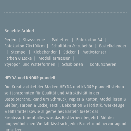
Beliebte Artikel
Perlen
|
Strasssteine
|
Pailletten
|
Fotokarton A4
|
Fotokarton 70x100cm
|
Schultüten & -zubehör
|
Bastelkalender
|
Stempel
|
Klebebänder
|
Sticker
|
Motivstanzer
|
Farben & Lacke
|
Modelliermassen
|
Styropor- und Watteformen
|
Schablonen
|
Konturscheren
HEYDA und KNORR prandell
Die Kreativartikel der Marken HEYDA und KNORR prandell stehen
seit Jahrzehnten für Qualität und Attraktivität in der
Bastelbranche. Rund um Schmuck, Papier & Karton, Modellieren &
Gießen, Farben & Lacke, Textil, Dekoration & Floristik, Werkzeuge
& Hilfsmittel sowie allgemeines Basteln bietet das
Kreativsortiment alles was das Bastlerherz begehrt. Mit der
ungewöhnlichen Vielfalt lässt sich jeder Basteltrend hervorragend
umsetzen.