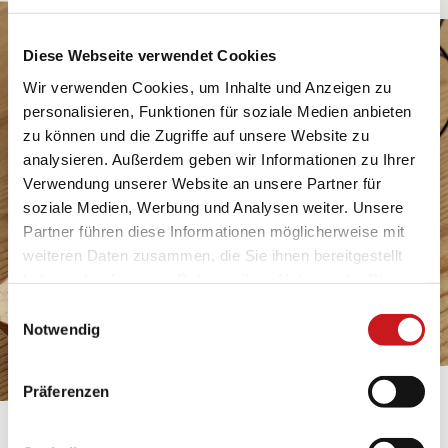
Diese Webseite verwendet Cookies
Wir verwenden Cookies, um Inhalte und Anzeigen zu
personalisieren, Funktionen für soziale Medien anbieten
zu können und die Zugriffe auf unsere Website zu
analysieren. Außerdem geben wir Informationen zu Ihrer
Verwendung unserer Website an unsere Partner für
soziale Medien, Werbung und Analysen weiter. Unsere
Partner führen diese Informationen möglicherweise mit
weiteren Daten zusammen, die Sie ihnen bereitgestellt
haben oder die sie im Rahmen Ihrer Nutzung der Dienste
gesammelt haben. Erfahren Sie in unseren
Einwilligungsauswahl
Datenschutzhinweisen
mehr darüber, wer wir sind, wie
Notwendig
Sie uns kontaktieren können und wie wir
personenbezogene Daten verarbeiten. Hier geht’s zum
Präferenzen
Impressum
.
BASTELTIPP: