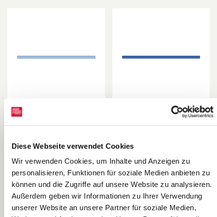
Pergamin Rolle |
Pergamin Rolle |
70×100 cm, 100
70×100 cm, 100
cm, 42 g/m²,
cm, 42 g/m²,
Heyda
Heyda
Diese Webseite verwendet Cookies
hellblau
mittelblau
Wir verwenden Cookies, um Inhalte und Anzeigen zu
personalisieren, Funktionen für soziale Medien anbieten zu
können und die Zugriffe auf unsere Website zu analysieren.
Außerdem geben wir Informationen zu Ihrer Verwendung
unserer Website an unsere Partner für soziale Medien,