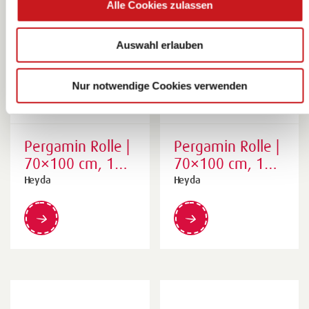
Alle Cookies zulassen
Auswahl erlauben
Nur notwendige Cookies verwenden
Pergamin Rolle |
Pergamin Rolle |
70×100 cm, 100
70×100 cm, 100
cm, 42 g/m²,
cm, 42 g/m²,
Heyda
Heyda
hellgrün
dunkelgrün