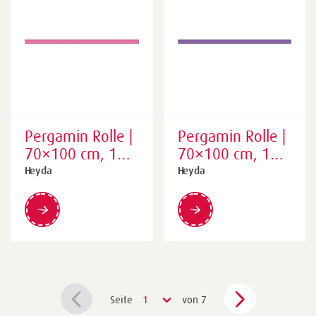
Pergamin Rolle |
Pergamin Rolle |
70×100 cm, 100
70×100 cm, 100
cm, 42 g/m²,
cm, 42 g/m²,
Heyda
Heyda
pink
hellviolett
Seite
1
von 7