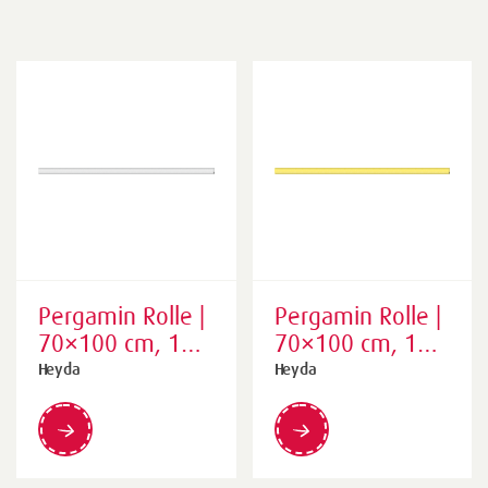
Pergamin Rolle |
Pergamin Rolle |
70×100 cm, 100
70×100 cm, 100
cm, 42 g/m²,
cm, 42 g/m²,
Heyda
Heyda
weiß
hellgelb