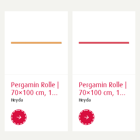
Pergamin Rolle |
Pergamin Rolle |
70×100 cm, 100
70×100 cm, 100
cm, 42 g/m²,
cm, 42 g/m²,
Heyda
Heyda
goldgelb
mittelrot