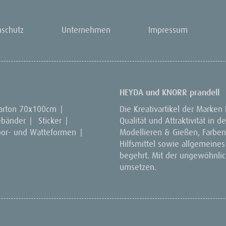
nschutz
Unternehmen
Impressum
HEYDA und KNORR prandell
arton 70x100cm
|
Die Kreativartikel der Marken
ebänder
|
Sticker
|
Qualität und Attraktivität in
por- und Watteformen
|
Modellieren & Gießen, Farben 
Hilfsmittel sowie allgemeines
begehrt. Mit der ungewöhnlich
umsetzen.