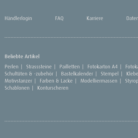
Händlerlogin
FAQ
Karriere
Date
Beliebte Artikel
Perlen
|
Strasssteine
|
Pailletten
|
Fotokarton A4
|
Fotok
Schultüten & -zubehör
|
Bastelkalender
|
Stempel
|
Kleb
Motivstanzer
|
Farben & Lacke
|
Modelliermassen
|
Styro
Schablonen
|
Konturscheren