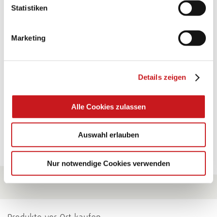
BASTELTIPP:
Statistiken
GLÜCKWUNSCHKARTE
"KINDERWAGEN"
Marketing
Eine Überraschung der besonderten Art und
unübertroffen in der Wirkung. Probieren Sie es aus.
Details zeigen
Zum Tipp
Alle Cookies zulassen
Zu allen Tipps
Auswahl erlauben
Nur notwendige Cookies verwenden