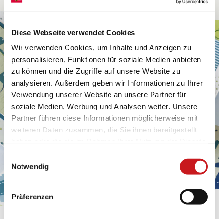
Diese Webseite verwendet Cookies
Wir verwenden Cookies, um Inhalte und Anzeigen zu
personalisieren, Funktionen für soziale Medien anbieten
zu können und die Zugriffe auf unsere Website zu
analysieren. Außerdem geben wir Informationen zu Ihrer
Verwendung unserer Website an unsere Partner für
soziale Medien, Werbung und Analysen weiter. Unsere
Partner führen diese Informationen möglicherweise mit
weiteren Daten zusammen, die Sie ihnen bereitgestellt
haben oder die sie im Rahmen Ihrer Nutzung der Dienste
gesammelt haben. Erfahren Sie in unseren
Einwilligungsauswahl
Datenschutzhinweisen
mehr darüber, wer wir sind, wie
Notwendig
Sie uns kontaktieren können und wie wir
personenbezogene Daten verarbeiten. Hier geht’s zum
Präferenzen
Impressum
.