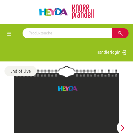
Händlerlogin
End of Live