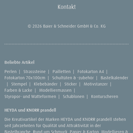
Kontakt
© 2026 Baier & Schneider GmbH & Co. KG
Beliebte Artikel
Perlen
|
Strasssteine
|
Pailletten
|
Fotokarton A4
|
Fotokarton 70x100cm
|
Schultüten & -zubehör
|
Bastelkalender
|
Stempel
|
Klebebänder
|
Sticker
|
Motivstanzer
|
Farben & Lacke
|
Modelliermassen
|
Styropor- und Watteformen
|
Schablonen
|
Konturscheren
HEYDA und KNORR prandell
Die Kreativartikel der Marken HEYDA und KNORR prandell stehen
seit Jahrzehnten für Qualität und Attraktivität in der
Bastelbranche. Rund um Schmuck, Papier & Karton, Modellieren &