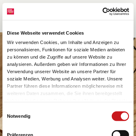
Diese Webseite verwendet Cookies
Wir verwenden Cookies, um Inhalte und Anzeigen zu
personalisieren, Funktionen für soziale Medien anbieten
zu können und die Zugriffe auf unsere Website zu
analysieren. Außerdem geben wir Informationen zu Ihrer
Verwendung unserer Website an unsere Partner für
soziale Medien, Werbung und Analysen weiter. Unsere
Partner führen diese Informationen möglicherweise mit
weiteren Daten zusammen, die Sie ihnen bereitgestellt
haben oder die sie im Rahmen Ihrer Nutzung der Dienste
gesammelt haben. Erfahren Sie in unseren
Einwilligungsauswahl
Datenschutzhinweisen
mehr darüber, wer wir sind, wie
Notwendig
Sie uns kontaktieren können und wie wir
personenbezogene Daten verarbeiten. Hier geht’s zum
Präferenzen