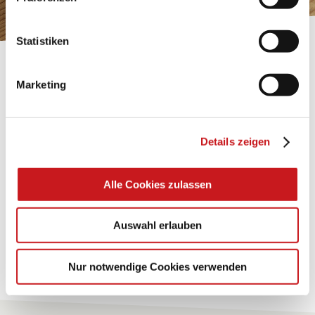
Impressum
.
Statistiken
BASTELTIPP:
Marketing
TEXI-PAP
Glänzende Ideen mit wasserfestem Papier. Perfekt zu
Details zeigen
bekleben, bemalen, falten... und für viele
Verwendungen.
Alle Cookies zulassen
Zum Tipp
Auswahl erlauben
Zu allen Tipps
Nur notwendige Cookies verwenden