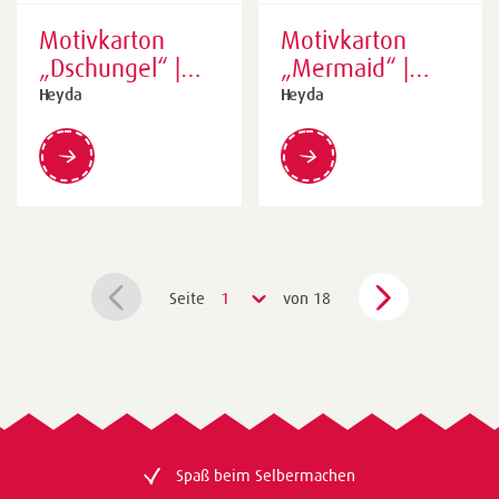
Motivkarton
Motivkarton
„Dschungel“ |
„Mermaid“ |
50×70 cm, 300
50×70 cm, 300
Heyda
Heyda
g/m², bunt
g/m²,
türkis/bunt
Seite
1
von 18
Spaß beim Selbermachen