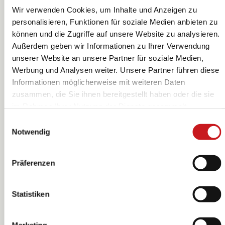
Wir verwenden Cookies, um Inhalte und Anzeigen zu
personalisieren, Funktionen für soziale Medien anbieten zu
können und die Zugriffe auf unsere Website zu analysieren.
Motivkarton
Motivkarton
Außerdem geben wir Informationen zu Ihrer Verwendung
„Blumen“ |
„Blumen“ |
unserer Website an unsere Partner für soziale Medien,
50×70 cm, 220
50×70 cm, 220
Heyda
Heyda
Werbung und Analysen weiter. Unsere Partner führen diese
g/m², blau/bunt
g/m², rot/bunt
Informationen möglicherweise mit weiteren Daten
zusammen, die Sie ihnen bereitgestellt haben oder die sie
im Rahmen Ihrer Nutzung der Dienste gesammelt
haben. Erfahren Sie in unseren
Datenschutzhinweisen
Einwilligungsauswahl
mehr darüber, wer wir sind, wie Sie uns kontaktieren
Notwendig
können und wie wir personenbezogene Daten verarbeiten.
Hier geht’s zum
Impressum
.
Präferenzen
Statistiken
Marketing