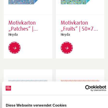
Motivkarton
Motivkarton
„Patches“ |
„Fruits“ | 50×70
50×70 cm, 300
cm, 300 g/m²,
Heyda
Heyda
g/m², blau/bunt
türkis/bunt
Diese Webseite verwendet Cookies