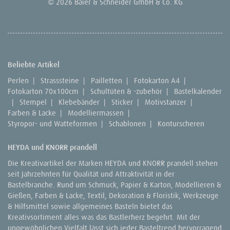
© 2026 Baier & Schneider GmbH & Co. KG
Beliebte Artikel
Perlen
|
Strasssteine
|
Pailletten
|
Fotokarton A4
|
Fotokarton 70x100cm
|
Schultüten & -zubehör
|
Bastelkalender
|
Stempel
|
Klebebänder
|
Sticker
|
Motivstanzer
|
Farben & Lacke
|
Modelliermassen
|
Styropor- und Watteformen
|
Schablonen
|
Konturscheren
HEYDA und KNORR prandell
Die Kreativartikel der Marken HEYDA und KNORR prandell stehen
seit Jahrzehnten für Qualität und Attraktivität in der
Bastelbranche. Rund um Schmuck, Papier & Karton, Modellieren &
Gießen, Farben & Lacke, Textil, Dekoration & Floristik, Werkzeuge
& Hilfsmittel sowie allgemeines Basteln bietet das
Kreativsortiment alles was das Bastlerherz begehrt. Mit der
ungewöhnlichen Vielfalt lässt sich jeder Basteltrend hervorragend