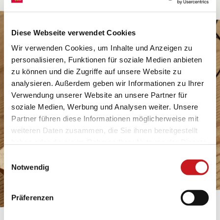
Diese Webseite verwendet Cookies
Wir verwenden Cookies, um Inhalte und Anzeigen zu
personalisieren, Funktionen für soziale Medien anbieten
zu können und die Zugriffe auf unsere Website zu
analysieren. Außerdem geben wir Informationen zu Ihrer
Verwendung unserer Website an unsere Partner für
soziale Medien, Werbung und Analysen weiter. Unsere
Partner führen diese Informationen möglicherweise mit
weiteren Daten zusammen, die Sie ihnen bereitgestellt
haben oder die sie im Rahmen Ihrer Nutzung der Dienste
gesammelt haben. Erfahren Sie in unseren
Einwilligungsauswahl
Datenschutzhinweisen
mehr darüber, wer wir sind, wie
Notwendig
Sie uns kontaktieren können und wie wir
personenbezogene Daten verarbeiten. Hier geht’s zum
Präferenzen
Impressum
.