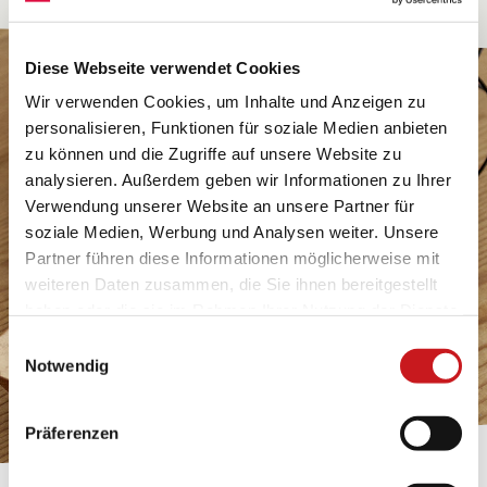
Diese Webseite verwendet Cookies
Wir verwenden Cookies, um Inhalte und Anzeigen zu
personalisieren, Funktionen für soziale Medien anbieten
zu können und die Zugriffe auf unsere Website zu
analysieren. Außerdem geben wir Informationen zu Ihrer
Verwendung unserer Website an unsere Partner für
soziale Medien, Werbung und Analysen weiter. Unsere
Partner führen diese Informationen möglicherweise mit
weiteren Daten zusammen, die Sie ihnen bereitgestellt
haben oder die sie im Rahmen Ihrer Nutzung der Dienste
gesammelt haben. Erfahren Sie in unseren
Einwilligungsauswahl
Datenschutzhinweisen
mehr darüber, wer wir sind, wie
Notwendig
Sie uns kontaktieren können und wie wir
personenbezogene Daten verarbeiten. Hier geht’s zum
Präferenzen
Impressum
.