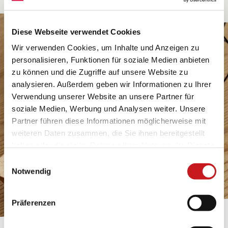
Diese Webseite verwendet Cookies
Wir verwenden Cookies, um Inhalte und Anzeigen zu
personalisieren, Funktionen für soziale Medien anbieten
zu können und die Zugriffe auf unsere Website zu
analysieren. Außerdem geben wir Informationen zu Ihrer
Verwendung unserer Website an unsere Partner für
soziale Medien, Werbung und Analysen weiter. Unsere
Partner führen diese Informationen möglicherweise mit
weiteren Daten zusammen, die Sie ihnen bereitgestellt
haben oder die sie im Rahmen Ihrer Nutzung der Dienste
gesammelt haben. Erfahren Sie in unseren
Einwilligungsauswahl
Datenschutzhinweisen
mehr darüber, wer wir sind, wie
Notwendig
Sie uns kontaktieren können und wie wir
personenbezogene Daten verarbeiten. Hier geht’s zum
Präferenzen
Impressum
.