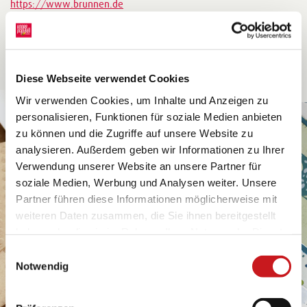
https://www.brunnen.de
Diese Webseite verwendet Cookies
Wir verwenden Cookies, um Inhalte und Anzeigen zu
personalisieren, Funktionen für soziale Medien anbieten
zu können und die Zugriffe auf unsere Website zu
analysieren. Außerdem geben wir Informationen zu Ihrer
Verwendung unserer Website an unsere Partner für
soziale Medien, Werbung und Analysen weiter. Unsere
Partner führen diese Informationen möglicherweise mit
weiteren Daten zusammen, die Sie ihnen bereitgestellt
haben oder die sie im Rahmen Ihrer Nutzung der Dienste
gesammelt haben. Erfahren Sie in unseren
Einwilligungsauswahl
Datenschutzhinweisen
mehr darüber, wer wir sind, wie
Notwendig
Sie uns kontaktieren können und wie wir
personenbezogene Daten verarbeiten. Hier geht’s zum