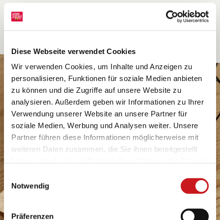
Diese Webseite verwendet Cookies
Wir verwenden Cookies, um Inhalte und Anzeigen zu
personalisieren, Funktionen für soziale Medien anbieten
zu können und die Zugriffe auf unsere Website zu
analysieren. Außerdem geben wir Informationen zu Ihrer
Verwendung unserer Website an unsere Partner für
soziale Medien, Werbung und Analysen weiter. Unsere
Partner führen diese Informationen möglicherweise mit
weiteren Daten zusammen, die Sie ihnen bereitgestellt
haben oder die sie im Rahmen Ihrer Nutzung der Dienste
gesammelt haben. Erfahren Sie in unseren
Einwilligungsauswahl
Datenschutzhinweisen
mehr darüber, wer wir sind, wie
Notwendig
Sie uns kontaktieren können und wie wir
personenbezogene Daten verarbeiten. Hier geht’s zum
Präferenzen
Impressum
.