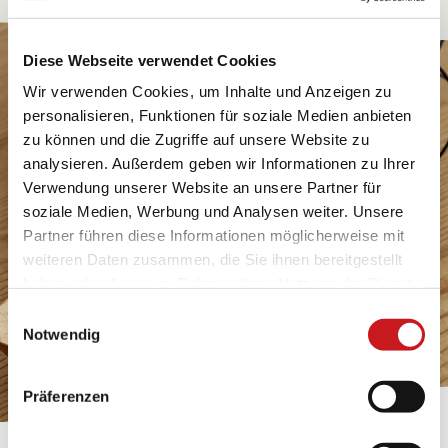
Diese Webseite verwendet Cookies
Wir verwenden Cookies, um Inhalte und Anzeigen zu
personalisieren, Funktionen für soziale Medien anbieten
zu können und die Zugriffe auf unsere Website zu
analysieren. Außerdem geben wir Informationen zu Ihrer
Verwendung unserer Website an unsere Partner für
soziale Medien, Werbung und Analysen weiter. Unsere
Partner führen diese Informationen möglicherweise mit
weiteren Daten zusammen, die Sie ihnen bereitgestellt
haben oder die sie im Rahmen Ihrer Nutzung der Dienste
gesammelt haben. Erfahren Sie in unseren
Einwilligungsauswahl
Datenschutzhinweisen
mehr darüber, wer wir sind, wie
Notwendig
Sie uns kontaktieren können und wie wir
personenbezogene Daten verarbeiten. Hier geht’s zum
Präferenzen
Impressum
.