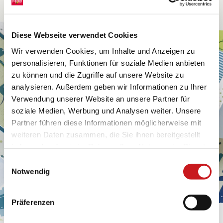
Diese Webseite verwendet Cookies
Wir verwenden Cookies, um Inhalte und Anzeigen zu
personalisieren, Funktionen für soziale Medien anbieten
zu können und die Zugriffe auf unsere Website zu
analysieren. Außerdem geben wir Informationen zu Ihrer
Verwendung unserer Website an unsere Partner für
soziale Medien, Werbung und Analysen weiter. Unsere
Partner führen diese Informationen möglicherweise mit
weiteren Daten zusammen, die Sie ihnen bereitgestellt
haben oder die sie im Rahmen Ihrer Nutzung der Dienste
gesammelt haben. Erfahren Sie in unseren
Einwilligungsauswahl
Datenschutzhinweisen
mehr darüber, wer wir sind, wie
Notwendig
Sie uns kontaktieren können und wie wir
personenbezogene Daten verarbeiten. Hier geht’s zum
Präferenzen
Impressum
.