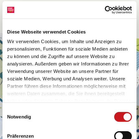
Diese Webseite verwendet Cookies
Wir verwenden Cookies, um Inhalte und Anzeigen zu
personalisieren, Funktionen für soziale Medien anbieten
zu können und die Zugriffe auf unsere Website zu
analysieren. Außerdem geben wir Informationen zu Ihrer
Verwendung unserer Website an unsere Partner für
soziale Medien, Werbung und Analysen weiter. Unsere
Partner führen diese Informationen möglicherweise mit
weiteren Daten zusammen, die Sie ihnen bereitgestellt
haben oder die sie im Rahmen Ihrer Nutzung der Dienste
gesammelt haben. Erfahren Sie in unseren
Einwilligungsauswahl
Datenschutzhinweisen
mehr darüber, wer wir sind, wie
Notwendig
Sie uns kontaktieren können und wie wir
personenbezogene Daten verarbeiten. Hier geht’s zum
Präferenzen
Impressum
.