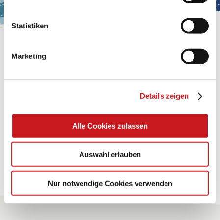
Statistiken
FABRICATION ARTISANALE:
Marketing
GREETING CARD "BABY CARRIAGE"
A very special surprise that surely hits the spot. Try it!
Details zeigen
Conseils
Alle Cookies zulassen
Auswahl erlauben
Pour tous les conseils
Nur notwendige Cookies verwenden