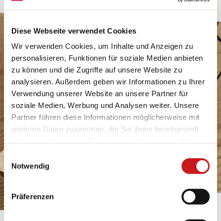
Diese Webseite verwendet Cookies
Wir verwenden Cookies, um Inhalte und Anzeigen zu
personalisieren, Funktionen für soziale Medien anbieten
zu können und die Zugriffe auf unsere Website zu
analysieren. Außerdem geben wir Informationen zu Ihrer
Verwendung unserer Website an unsere Partner für
soziale Medien, Werbung und Analysen weiter. Unsere
Partner führen diese Informationen möglicherweise mit
weiteren Daten zusammen, die Sie ihnen bereitgestellt
haben oder die sie im Rahmen Ihrer Nutzung der Dienste
gesammelt haben. Erfahren Sie in unseren
Einwilligungsauswahl
Datenschutzhinweisen
mehr darüber, wer wir sind, wie
Notwendig
Sie uns kontaktieren können und wie wir
personenbezogene Daten verarbeiten. Hier geht’s zum
Präferenzen
Impressum
.