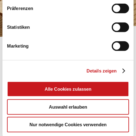
personenbezogene Daten verarbeiten. Hier geht’s zum
Präferenzen
Impressum
.
Statistiken
Marketing
BASTELTIPP:
TEXI-PAP
Details zeigen
Glänzende Ideen mit wasserfestem Papier. Perfekt zu
bekleben, bemalen, falten... und für viele
Verwendungen.
Alle Cookies zulassen
Zum Tipp
Auswahl erlauben
Nur notwendige Cookies verwenden
Zu allen Tipps