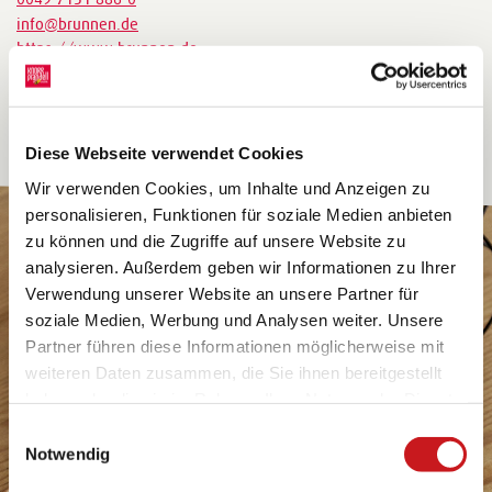
info@brunnen.de
https://www.brunnen.de
Diese Webseite verwendet Cookies
Wir verwenden Cookies, um Inhalte und Anzeigen zu
personalisieren, Funktionen für soziale Medien anbieten
zu können und die Zugriffe auf unsere Website zu
analysieren. Außerdem geben wir Informationen zu Ihrer
Verwendung unserer Website an unsere Partner für
soziale Medien, Werbung und Analysen weiter. Unsere
Partner führen diese Informationen möglicherweise mit
weiteren Daten zusammen, die Sie ihnen bereitgestellt
haben oder die sie im Rahmen Ihrer Nutzung der Dienste
gesammelt haben. Erfahren Sie in unseren
Einwilligungsauswahl
Datenschutzhinweisen
mehr darüber, wer wir sind, wie
Notwendig
Sie uns kontaktieren können und wie wir