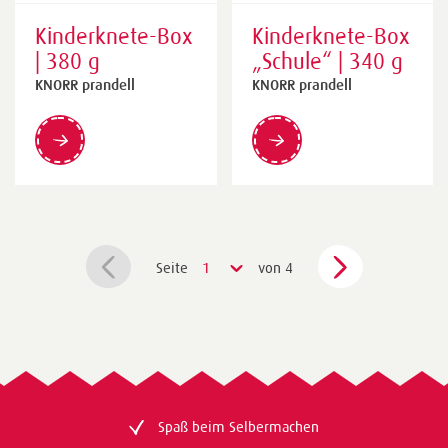
Kinderknete-Box
Kinderknete-Box
| 380 g
„Schule“ | 340 g
KNORR prandell
KNORR prandell
Seite
1
von 4
Spaß beim Selbermachen