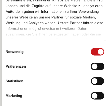
können und die Zugriffe auf unsere Website zu analysieren.
Außerdem geben wir Informationen zu Ihrer Verwendung
Kinderknete-Set
Kinderknete-Set
unserer Website an unsere Partner für soziale Medien,
| 200 g
| 500 g
Werbung und Analysen weiter. Unsere Partner führen diese
Informationen möglicherweise mit weiteren Daten
KNORR prandell
KNORR prandell
zusammen, die Sie ihnen bereitgestellt haben oder die sie
im Rahmen Ihrer Nutzung der Dienste gesammelt
haben. Erfahren Sie in unseren
Datenschutzhinweisen
Einwilligungsauswahl
mehr darüber, wer wir sind, wie Sie uns kontaktieren
Notwendig
können und wie wir personenbezogene Daten verarbeiten.
Hier geht’s zum
Impressum
.
Präferenzen
Statistiken
Marketing