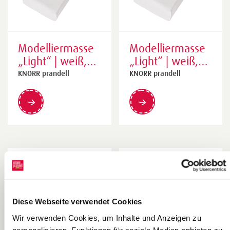
Modelliermasse
Modelliermasse
„Light“ | weiß,
„Light“ | weiß,
125 g
250 g
KNORR prandell
KNORR prandell
Diese Webseite verwendet Cookies
Wir verwenden Cookies, um Inhalte und Anzeigen zu
personalisieren, Funktionen für soziale Medien anbieten zu