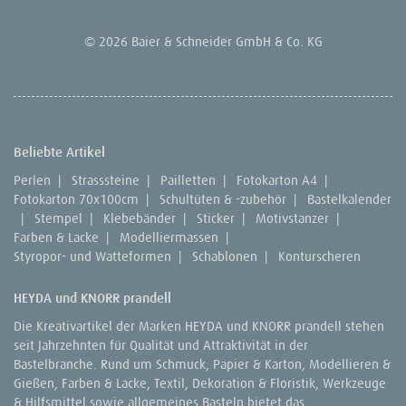
© 2026 Baier & Schneider GmbH & Co. KG
Beliebte Artikel
Perlen
|
Strasssteine
|
Pailletten
|
Fotokarton A4
|
Fotokarton 70x100cm
|
Schultüten & -zubehör
|
Bastelkalender
|
Stempel
|
Klebebänder
|
Sticker
|
Motivstanzer
|
Farben & Lacke
|
Modelliermassen
|
Styropor- und Watteformen
|
Schablonen
|
Konturscheren
HEYDA und KNORR prandell
Die Kreativartikel der Marken HEYDA und KNORR prandell stehen
seit Jahrzehnten für Qualität und Attraktivität in der
Bastelbranche. Rund um Schmuck, Papier & Karton, Modellieren &
Gießen, Farben & Lacke, Textil, Dekoration & Floristik, Werkzeuge
& Hilfsmittel sowie allgemeines Basteln bietet das