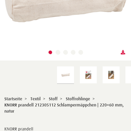
Startseite
>
Textil
>
Stoff
>
Stoffrohlinge
>
KNORR prandell 212305112 Schlampermäppchen | 220×60 mm,
natur
KNORR prandell