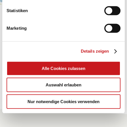
Statistiken
BASTELTIPP:
GLÜCKWUNSCHKARTE
Marketing
"KINDERWAGEN"
Eine Überraschung der besonderten Art und
Details zeigen
unübertroffen in der Wirkung. Probieren Sie es aus.
Alle Cookies zulassen
Zum Tipp
Auswahl erlauben
Zu allen Tipps
Nur notwendige Cookies verwenden