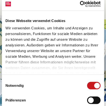
Diese Webseite verwendet Cookies
Wir verwenden Cookies, um Inhalte und Anzeigen zu
personalisieren, Funktionen für soziale Medien anbieten
zu können und die Zugriffe auf unsere Website zu
analysieren. Außerdem geben wir Informationen zu Ihrer
Verwendung unserer Website an unsere Partner für
soziale Medien, Werbung und Analysen weiter. Unsere
Partner führen diese Informationen möglicherweise mit
weiteren Daten zusammen, die Sie ihnen bereitgestellt
haben oder die sie im Rahmen Ihrer Nutzung der Dienste
gesammelt haben. Erfahren Sie in unseren
Einwilligungsauswahl
Datenschutzhinweisen
mehr darüber, wer wir sind, wie
Notwendig
Sie uns kontaktieren können und wie wir
personenbezogene Daten verarbeiten. Hier geht’s zum
Präferenzen
Impressum
.