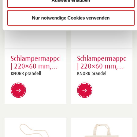
Nur notwendige Cookies verwenden
Schlampermäppchen
Schlampermäppchen
| 220×60 mm,
| 220×60 mm,
natur
natur
KNORR prandell
KNORR prandell