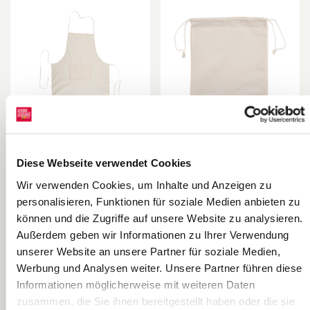
Schürze |
Schuhbeutel |
Diese Webseite verwendet Cookies
600×900 mm,
270×350 mm,
Wir verwenden Cookies, um Inhalte und Anzeigen zu
natur
natur
KNORR prandell
KNORR prandell
personalisieren, Funktionen für soziale Medien anbieten zu
können und die Zugriffe auf unsere Website zu analysieren.
Außerdem geben wir Informationen zu Ihrer Verwendung
unserer Website an unsere Partner für soziale Medien,
Werbung und Analysen weiter. Unsere Partner führen diese
Informationen möglicherweise mit weiteren Daten
zusammen, die Sie ihnen bereitgestellt haben oder die sie