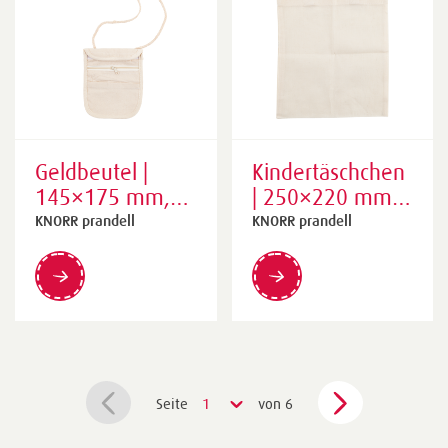
Geldbeutel |
Kindertäschchen
145×175 mm,
| 250×220 mm,
natur
natur
KNORR prandell
KNORR prandell
Seite
1
von 6