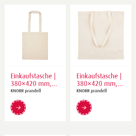
Einkaufstasche |
Einkaufstasche |
380×420 mm,
380×420 mm,
natur
natur
KNORR prandell
KNORR prandell