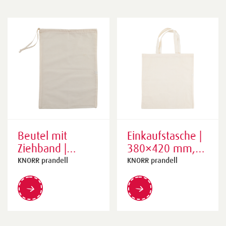
Beutel mit
Einkaufstasche |
Ziehband |
380×420 mm,
300×410 mm,
natur
KNORR prandell
KNORR prandell
natur