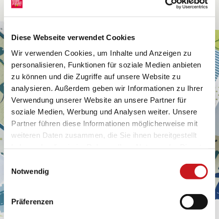
Diese Webseite verwendet Cookies
Wir verwenden Cookies, um Inhalte und Anzeigen zu
personalisieren, Funktionen für soziale Medien anbieten
zu können und die Zugriffe auf unsere Website zu
analysieren. Außerdem geben wir Informationen zu Ihrer
Verwendung unserer Website an unsere Partner für
soziale Medien, Werbung und Analysen weiter. Unsere
Partner führen diese Informationen möglicherweise mit
weiteren Daten zusammen, die Sie ihnen bereitgestellt
haben oder die sie im Rahmen Ihrer Nutzung der Dienste
gesammelt haben. Erfahren Sie in unseren
Einwilligungsauswahl
Datenschutzhinweisen
mehr darüber, wer wir sind, wie
Notwendig
Sie uns kontaktieren können und wie wir
personenbezogene Daten verarbeiten. Hier geht’s zum
Präferenzen
Impressum
.