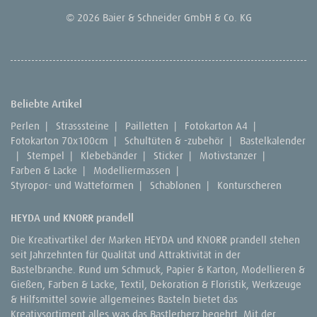
© 2026 Baier & Schneider GmbH & Co. KG
Beliebte Artikel
Perlen
|
Strasssteine
|
Pailletten
|
Fotokarton A4
|
Fotokarton 70x100cm
|
Schultüten & -zubehör
|
Bastelkalender
|
Stempel
|
Klebebänder
|
Sticker
|
Motivstanzer
|
Farben & Lacke
|
Modelliermassen
|
Styropor- und Watteformen
|
Schablonen
|
Konturscheren
HEYDA und KNORR prandell
Die Kreativartikel der Marken HEYDA und KNORR prandell stehen
seit Jahrzehnten für Qualität und Attraktivität in der
Bastelbranche. Rund um Schmuck, Papier & Karton, Modellieren &
Gießen, Farben & Lacke, Textil, Dekoration & Floristik, Werkzeuge
& Hilfsmittel sowie allgemeines Basteln bietet das
Kreativsortiment alles was das Bastlerherz begehrt. Mit der